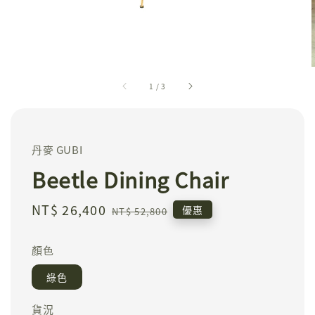
1
/
3
丹麥 GUBI
Beetle Dining Chair
Sale
NT$ 26,400
Regular
優惠
NT$ 52,800
price
price
顏色
綠色
貨況