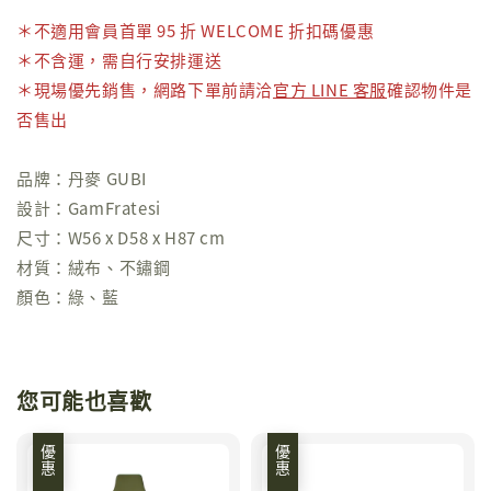
＊不適用會員首單 95 折 WELCOME 折扣碼優惠
＊不含運，需自行安排運送
＊
現場優先銷售，網路下單前請洽
官方 LINE 客服
確認物件是
否售出
品牌：丹麥 GUBI
設計：GamFratesi
尺寸：W56 x D58 x H87 cm
材質：絨布、不鏽鋼
顏色：綠、藍
您可能也喜歡
優惠
優惠