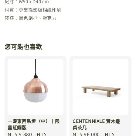
尺寸：W50 x D40 cm
材質：專業攝影級相紙印刷
裝裱：黑色鋁框、壓克力
您可能也喜歡
一盞東西吊燈（中）｜限
CENTENNIALE 實木邊
量紅銅版
桌茶几
Regular
NT$ 9,880
-
NT$
Regular
NT$ 96,000
-
NT$