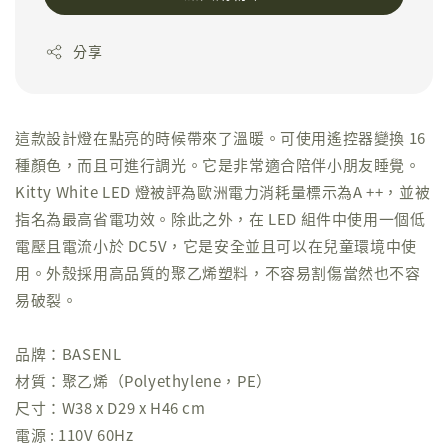
分享
這款設計燈在點亮的時候帶來了溫暖。可使用遙控器變換 16
種顏色，而且可進行調光。它是非常適合陪伴小朋友睡覺。
Kitty White LED 燈被評為歐洲電力消耗量標示為A ++，並被
指名為最高省電功效。除此之外，在 LED 組件中使用一個低
電壓且電流小於 DC5V，它是安全並且可以在兒童環境中使
用。外殼採用高品質的聚乙烯塑料，不容易割傷當然也不容
易破裂。
品牌：BASENL
材質：聚乙烯（Polyethylene，PE）
尺寸：W38 x D29 x H46 cm
電源 : 110V 60Hz