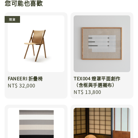
您可能也喜歡
現貨
FANEERI 折疊椅
TEX004 燈罩平面創作
Regular
NT$ 32,000
（含框與手選襯布）
Regular
NT$ 13,800
price
price