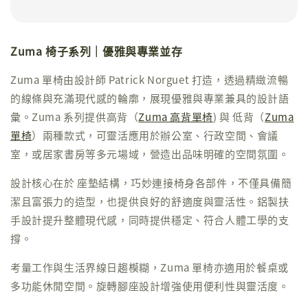
Zuma 椅子系列｜優雅與專業並存
Zuma 單椅由設計師 Patrick Norguet 打造，透過精緻流暢
的線條與充滿現代感的輪廓，展現優雅與專業兼具的設計語
彙。Zuma 系列提供高背（
Zuma 高背單椅
) 與 低背（
Zuma
單椅
）兩種款式，可靈活應用於辦公室、行政空間、會議
室，或居家書房等多元場域，營造出品味明確的空間氛圍。
設計核心在於 座墊結構，巧妙連接椅身各部件，不僅具備簡
潔且富張力的造型，也提供良好的舒適度與靈活性。鋁製扶
手設計提升整體現代感，同時提供穩定、符合人體工學的支
撐。
考量工作與生活界線日趨模糊，Zuma 單椅亦適用於餐桌或
多功能休閒空間。旋轉腳座設計增強使用便利性與靈活度。