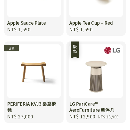
Apple Sauce Plate
Apple Tea Cup – Red
Regular
NT$ 1,590
Regular
NT$ 1,590
price
price
優惠
現貨
PERIFERIA KVJ3 桑拿椅
LG PuriCare™
凳
AeroFurniture 新淨几
Regular
NT$ 27,000
Sale
NT$ 12,900
Regular
NT$ 15,900
price
price
price