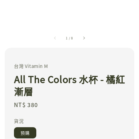
1
/
8
台灣 Vitamin M
All The Colors 水杯 - 橘紅
漸層
Regular
NT$ 380
price
貨況
預購