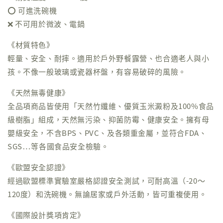
⭕️ 可進洗碗機
❌ 不可用於微波、電鍋
《材質特色》
輕量、安全、耐摔。適用於戶外野餐露營、也合適老人與小
孩。不像一般玻璃或瓷器杯盤，有容易破碎的風險。
《天然無毒健康》
全品項商品皆使用「天然竹纖維、優質玉米澱粉及100%食品
級樹脂」組成，天然無污染、抑菌防霉、健康安全。擁有母
嬰級安全，不含BPS、PVC、及各類重金屬，並符合FDA、
SGS⋯等各國食品安全檢驗。
《歐盟安全認證》
經過歐盟標準實驗室嚴格認證安全測試，可耐高溫（-20～
120度）和洗碗機。無論居家或戶外活動，皆可重複使用。
《國際設計獎項肯定》