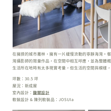
在擁擠的城市叢林，擁有一片緩慢流動的寧靜海灣。
灣攝影師的限量作品，在空間中相互呼應，並為整體概念
生活所在地時有太多現實考量，但生活的空間與模樣
坪數：30.5 坪
屋況：新成屋
室內設計：
馥閣設計
軟裝設計 & 陳列軟裝品：JOSUIa