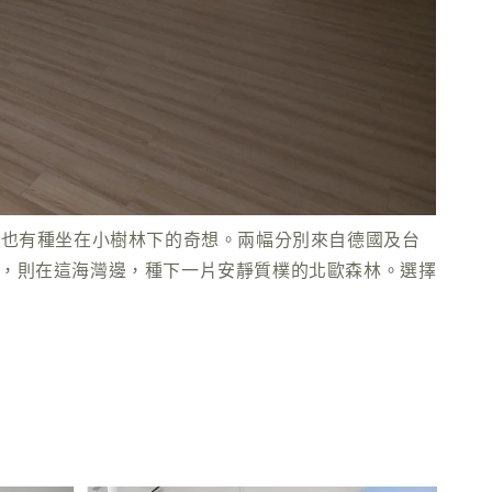
、也有種坐在小樹林下的奇想。兩幅分別來自德國及台
家具，則在這海灣邊，種下一片安靜質樸的北歐森林。選擇