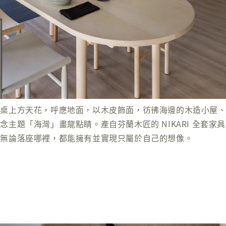
餐桌上方天花，呼應地面，以木皮飾面，彷彿海邊的木造小屋
主題「海灣」畫龍點睛。產自芬蘭木匠的 NIKARI 全套
，無論落座哪裡，都能擁有並實現只屬於自己的想像。