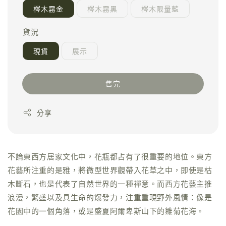
梣木霧金
梣木霧黑
梣木限量藍
貨況
現貨
展示
售完
分享
不論東西方居家文化中，花瓶都占有了很重要的地位。東方
花藝所注重的是雅，將微型世界觀帶入花草之中，即使是枯
木斷石，也是代表了自然世界的一種禪意。而西方花藝主推
浪漫，繁盛以及具生命的爆發力，注重重現野外風情：像是
花園中的一個角落，或是盛夏阿爾卑斯山下的雛菊花海。