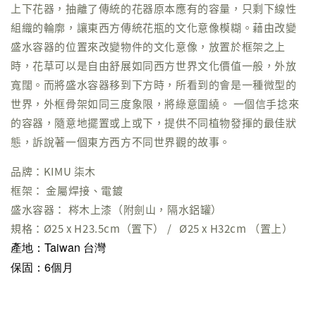
上下花器，抽離了傳統的花器原本應有的容量，只剩下線性
組織的輪廓，讓東西方傳統花瓶的文化意像模糊。藉由改變
盛水容器的位置來改變物件的文化意像，放置於框架之上
時，花草可以是自由舒展如同西方世界文化價值一般，外放
寬闊。而將盛水容器移到下方時，所看到的會是一種微型的
世界，外框骨架如同三度象限，將綠意圍繞。 一個信手捻來
的容器，隨意地擺置或上或下，提供不同植物發揮的最佳狀
態，訴說著一個東方西方不同世界觀的故事。
品牌：KIMU 柒木
框架： 金屬焊接、電鍍
盛水容器： 梣木上漆（附劍山，隔水鋁罐）
規格：Ø25 x H23.5cm（置下） / Ø25 x H32cm （置上）
產地：Taiwan 台灣
保固：6個月