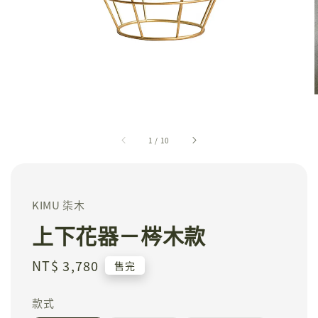
1
/
10
KIMU 柒木
上下花器－梣木款
Regular
NT$ 3,780
售完
price
款式