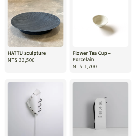
HATTU sculpture
Flower Tea Cup –
Regular
NT$ 33,500
Porcelain
Regular
NT$ 1,700
price
price