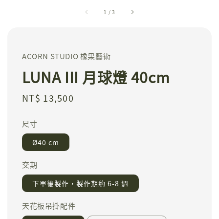
1
/
3
ACORN STUDIO 橡果藝術
LUNA III 月球燈 40cm
Regular
NT$ 13,500
price
尺寸
Ø40 cm
交期
下單後製作，製作期約 6-8 週
天花板吊掛配件