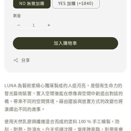
NO 無需加購
YES 加購 (+$840)
數量
加入購物車
分享
LUNA 為藝術家細心雕琢製成的人造月亮，是個有生命力的
發光藝術裝置，置入空間後能在想像與空間中創造出對話的
橋，帶來不同的空間情境。藉由擺設與放置方式的改變也將
演繹出不同的故事。
使用天然乳膠與纖維混合而成的塗料 100 % 手工繪製。防
刮、耐熱、防潑水。白天低調沈穩，當夜晚來臨，則帶來療