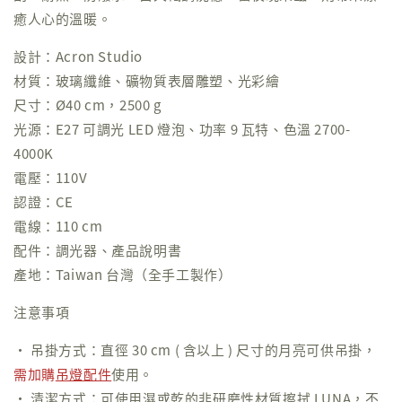
癒人心的溫暖。
設計：Acron Studio
材質：玻璃纖維、礦物質表層雕塑、光彩繪
尺寸：Ø40 cm，2500 g
光源：E27 可調光 LED 燈泡、功率 9 瓦特、色溫 2700-
4000K
電壓：110V
認證：CE
電線：110 cm
配件：調光器、產品說明書
產地：Taiwan 台灣（全手工製作）
注意事項
• 吊掛方式：直徑 30 cm ( 含以上 ) 尺寸的月亮可供吊掛，
需加購
吊燈配件
使用。
• 清潔方式：可使用濕或乾的非研磨性材質擦拭 LUNA，不