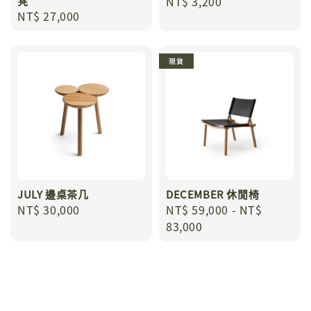
凳
Regular
NT$ 3,200
Regular
NT$ 27,000
price
price
現貨
JULY 邊桌茶几
DECEMBER 休閒椅
Regular
NT$ 30,000
Regular
NT$ 59,000
-
NT$
price
price
83,000