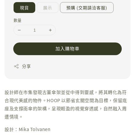
現貨
展示
預購 (交期請洽客服)
數量
加入購物車
分享
設計師在市集發現古董傘架並從中得到靈感，將其轉化為符
合現代美感的物件。HOOP 以節省玄關空間為目標，保留底
座及支撐雨傘的架構，呈現輕盈的視覺穿透感，自然融入周
遭情境。
設計：Mika Tolvanen