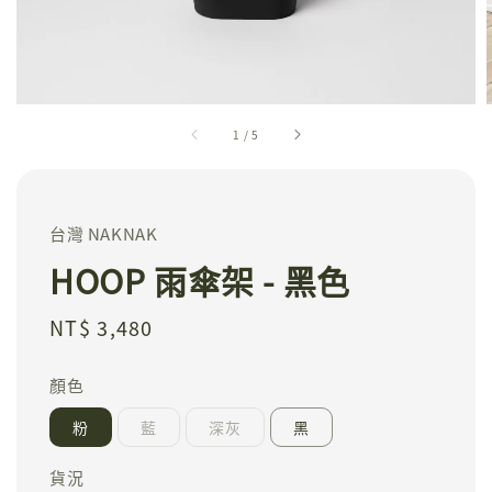
1
/
5
台灣 NAKNAK
HOOP 雨傘架 - 黑色
Regular
NT$ 3,480
price
顏色
粉
藍
深灰
黑
貨況