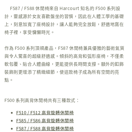
F587 / F588 休閒椅來自 Harcourt 知名的 F500 系列設
計，靈感源於女友喜歡盤坐的習慣，因此在人體工學的基礎
上，刻意加寬了座椅設計，讓人能夠完全放鬆，舒適地窩在
椅子裡，享受慵懶時光。
作為 F500 系列頂規產品，F587 休閒椅兼具優雅的藝術氣質
與令人驚喜的超級舒適感。傾斜的高背和弧形座椅，不僅柔
軟包覆、貼合人體曲線，更能提供長時間支撐。額外的釦飾
裝飾則更增添了精緻細節，使這款椅子成為所有空間的亮
點。
F500 系列高背休閒椅共有三種款式：
F510 / F512 高背旋轉休閒椅
F585 / F586 高背旋轉休閒椅
F587 / F588 高背旋轉休閒椅