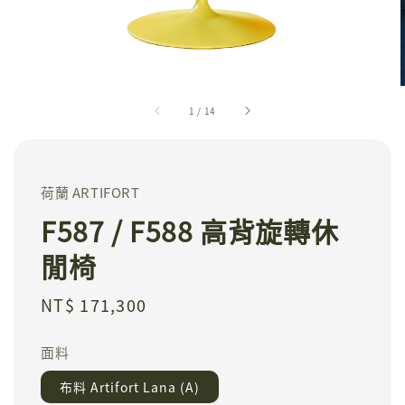
1
/
14
荷蘭 ARTIFORT
F587 / F588 高背旋轉休
閒椅
Regular
NT$ 171,300
price
面料
布料 Artifort Lana (A)