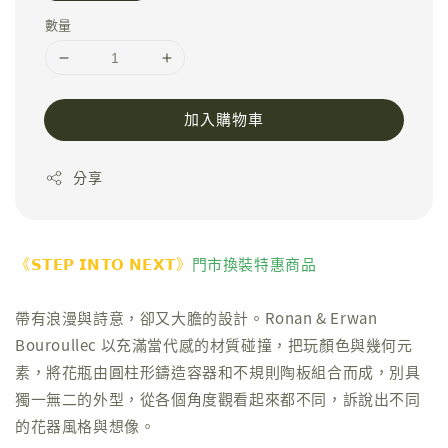
數量
加入購物車
分享
《𝗦𝗧𝗘𝗣 𝗜𝗡𝗧𝗢 𝗡𝗘𝗫𝗧》
門市換裝特惠商品
帶有浪漫與詩意，卻又大膽的設計。Ronan & Erwan
Bouroullec 以充滿當代感的材質碰撞，把玩顏色與幾何元
素，將花瓶由圓柱形鑄造容器和不規則陶板組合而成，別具
獨一無二的外型，從各個角度觀看起來都不同，訴說出不同
的花器風格與想像。