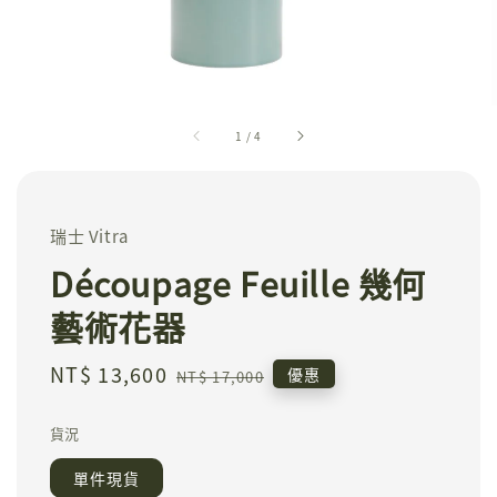
1
/
4
瑞士 Vitra
Découpage Feuille 幾何
藝術花器
Sale
NT$ 13,600
Regular
優惠
NT$ 17,000
price
price
貨況
單件現貨