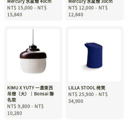
Mercury 水星燈 40cm
Mercury 水星燈 30cm
Regular
NT$ 15,000
-
NT$
Regular
NT$ 12,000
-
NT$
price
15,840
price
12,840
KIMU X YUTY 一盞東西
LILLA STOOL 椅凳
吊燈（大）｜Bonsai 聯
Regular
NT$ 25,900
-
NT$
名款
price
34,900
Regular
NT$ 9,800
-
NT$
price
10,280