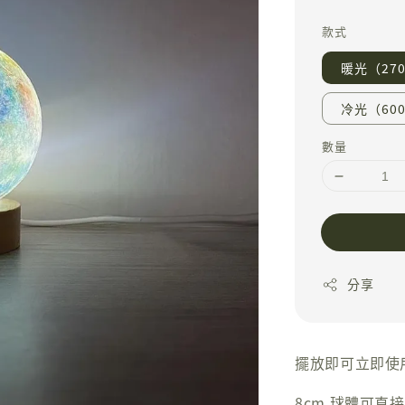
price
款式
暖光（270
冷光（600
數量
分享
擺放即可立即使
8cm 球體可直