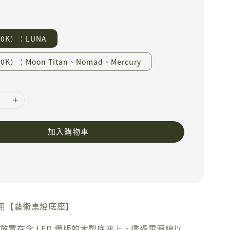
0K）：LUNA
0K）：Moon Titan、Nomad、Mercury
加入購物車
用【藝術桌燈底座】
接放置在含 LED 燈版的木製底座上，透過電源線以