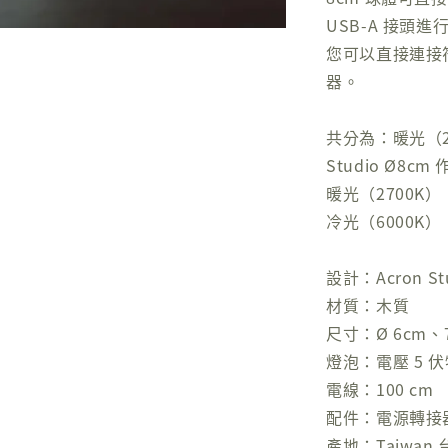
USB-A 接頭進
您可以直接連接
器。
共分為：暖光（27
Studio Ø8cm
暖光（2700K）
冷光（6000K）：
設計：Acron St
材質：木質
尺寸：Ø 6cm、
燈泡：電壓 5 伏特
電線：100 cm
配件：電源轉接器 (
產地：Taiwan 