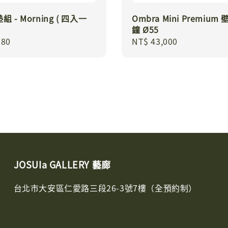
 - Morning ( 四入一
Ombra Mini Premium
鐘 Ø55
r
280
Regular
NT$ 43,000
price
JOSUIa GALLERY 藝廊
台北市大安區仁愛路三段26-3號7樓（全預約制）