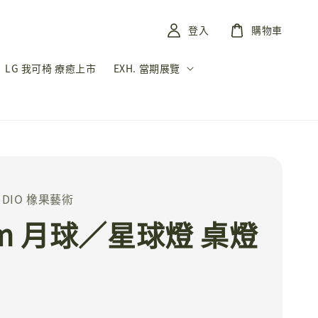
登入
購物車
LG 我可椅 療癒上市
EXH. 當期展覽
TUDIO 橡果藝術
cm 月球／星球燈 桌燈