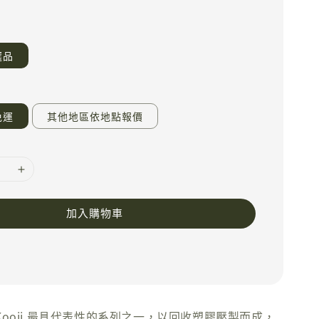
選品
免運
其他地區依地點報價
加入購物車
t 是 Kooij 最具代表性的系列之一，以回收塑膠壓製而成，