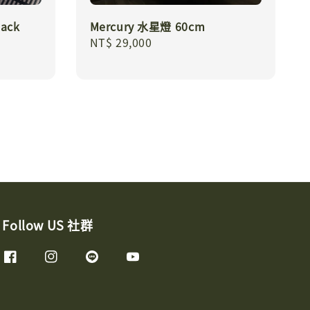
ack
Mercury 水星燈 60cm
Regular
NT$ 29,000
price
Follow US 社群