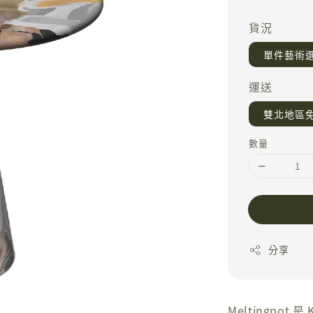
price
貨況
單件藝術
運送
雙北地區
數量
分享
Meltingpo