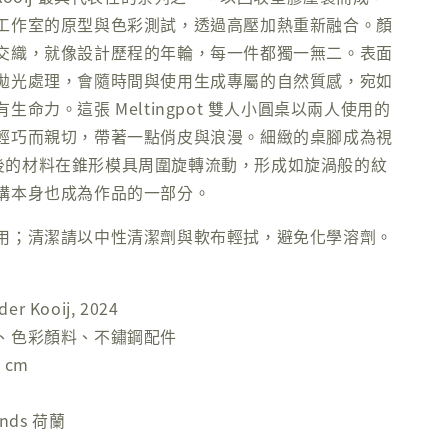
工作室的原型與色彩測試，透過高壓加熱重新融合。顏
交織，就像設計歷程的年輪，每一件都獨一無二。表面
拋光處理，會隨時間與使用生成專屬的自然質感，宛如
生命力。這張 Meltingpot 雙人小圓桌以兩人使用的
輕巧而親切，帶著一點俏皮與浪漫。細緻的桌腳成為視
後的材料在錐形模具周圍旋轉流動，形成如旋渦般的紋
構本身也成為作品的一部分。
用；清潔請以中性清潔劑與軟布輕拭，避免化學溶劑。
er Kooij, 2024
、色彩顏料、不鏽鋼配件
 cm
nds 荷蘭