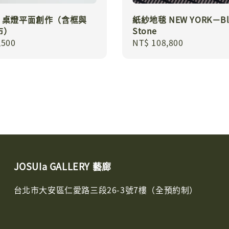
06 桌燈平面創作（含框與
紙紗地毯 NEW YORK－Bl
布）
Stone
r
,500
Regular
NT$ 108,800
price
JOSUIa GALLERY 藝廊
台北市大安區仁愛路三段26-3號7樓（全預約制）