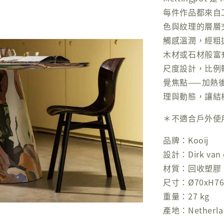
每件作品都來自
色與紋理的層層
觸感溫潤，經粗
木材或石材般富有
尺度設計，比例
覺焦點——加熱
理與動態，讓結
＊不適合戶外使
品牌：Kooij
設計：Dirk van d
材質：回收塑膠
尺寸：Ø70xH76
重量：27 kg
產地：Netherla