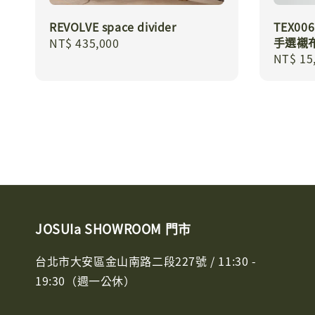
REVOLVE space divider
TEX0
手選襯
Regular
NT$ 435,000
Regula
NT$ 15
price
price
JOSUIa SHOWROOM 門市
台北市大安區金山南路二段227號 / 11:30 -
19:30（週一公休）