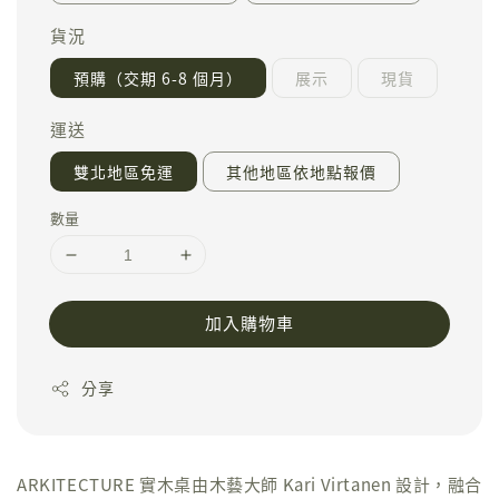
貨況
預購（交期 6-8 個月）
展示
現貨
運送
雙北地區免運
其他地區依地點報價
數量
加入購物車
分享
ARKITECTURE 實木桌由木藝大師 Kari Virtanen 設計，融合