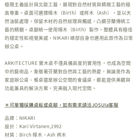
極簡主義設計與北歐工藝，展現對自然材質與精緻工藝的極
高尊重。桌面可選擇樺木（Birth）或梣木（Ash），並以天
然油裝處理，保留木材的自然紋理與觸感，凸顯芬蘭傳統工
藝的精髓。桌腳統一使用樺木（Birth）製作，整體具有極佳
的穩定性和視覺美感，NIKARI 總部自身也選用此款作為日常
辦公桌。
ARKITECTURE 實木桌不僅具備高度的實用性，也成為空間
中的藝術品，象徵著芬蘭對自然與工藝的熱愛，無論是作為
家庭辦公桌、餐桌還是辦公空間的會議桌，都能提供美觀與
功能兼具的解決方案，完美融入現代空間。
＊可單獨採購桌板或桌腳，如有需求請洽JOSUIa客服
品牌：NIKARI
設計：Kari Virtanen,1992
材質：Birch 樺木、Ash 梣木