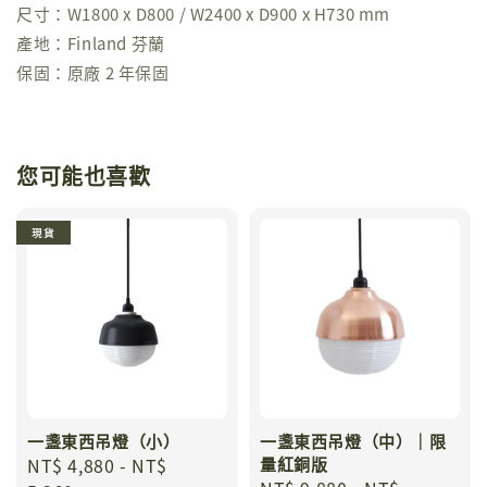
尺寸：W1800 x D800 / W2400 x D900 x H730 mm
產地：Finland 芬蘭
保固：原廠 2 年保固
您可能也喜歡
現貨
一盞東西吊燈（小）
一盞東西吊燈（中）｜限
Regular
NT$ 4,880
-
NT$
量紅銅版