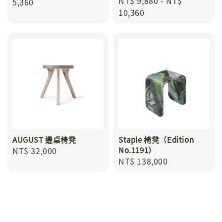
Regular
NT$ 9,880
-
NT$
price
5,360
price
10,360
AUGUST 邊桌椅凳
Staple 椅凳（Edition
Regular
NT$ 32,000
No.1191）
Regular
NT$ 138,000
price
price