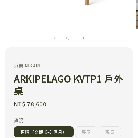
1
/
6
芬蘭 NIKARI
ARKIPELAGO KVTP1 戶外
桌
Regular
NT$ 78,600
price
貨況
預購（交期 6-8 個月）
展示
現貨