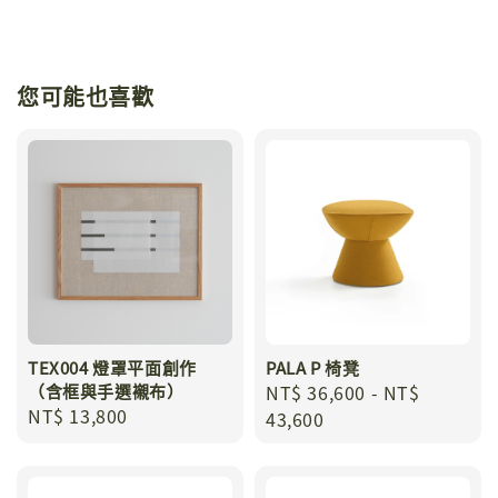
您可能也喜歡
TEX004 燈罩平面創作
PALA P 椅凳
（含框與手選襯布）
Regular
NT$ 36,600
-
NT$
Regular
NT$ 13,800
price
43,600
price