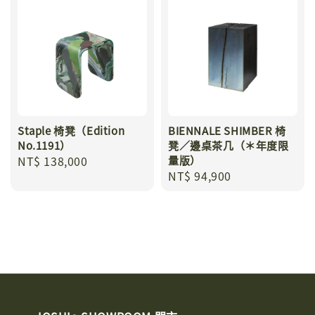
Staple 椅凳（Edition
BIENNALE SHIMBER 椅
No.1191）
凳／邊桌茶几（＊年度限
Regular
NT$ 138,000
量版）
Regular
NT$ 94,900
price
price