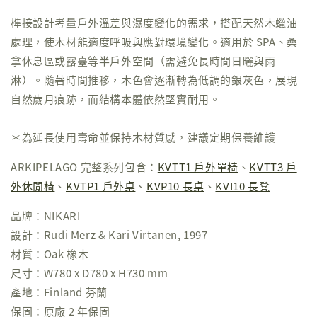
榫接設計考量戶外溫差與濕度變化的需求，搭配天然木蠟油
處理，使木材能適度呼吸與應對環境變化。適用於 SPA、桑
拿休息區或露臺等半戶外空間（需避免長時間日曬與雨
淋）。隨著時間推移，木色會逐漸轉為低調的銀灰色，展現
自然歲月痕跡，而結構本體依然堅實耐用。
＊為延長使用壽命並保持木材質感，建議定期保養維護
ARKIPELAGO 完整系列包含：
KVTT1 戶外單椅
、
KVTT3 戶
外休閒椅
、
KVTP1 戶外桌
、
KVP10 長桌
、
KVI10 長凳
品牌：NIKARI
設計：Rudi Merz & Kari Virtanen, 1997
材質：Oak 橡木
尺寸：W780 x D780 x H730 mm
產地：Finland 芬蘭
保固：原廠 2 年保固