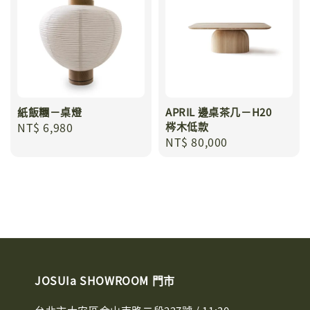
紙飯糰－桌燈
APRIL 邊桌茶几－H20
Regular
NT$ 6,980
梣木低款
Regular
NT$ 80,000
price
price
JOSUIa SHOWROOM 門市