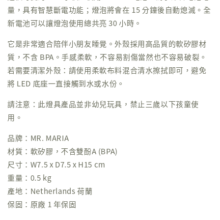
量，具有智慧斷電功能；燈泡將會在 15 分鐘後自動熄滅。全
新電池可以讓燈泡使用總共亮 30 小時。
它是非常適合陪伴小朋友睡覺。外殼採用高品質的軟矽膠材
質，不含 BPA。手感柔軟，不容易割傷當然也不容易破裂。
若需要清潔外殼：請使用柔軟布料混合清水擦拭即可，避免
將 LED 底座一直接觸到水或水份。
請注意：此燈具產品並非幼兒玩具，禁止三歲以下孩童使
用。
品牌：MR. MARIA
材質：軟矽膠，不含雙酚A (BPA)
尺寸：W7.5 x D7.5 x H15 cm
重量：0.5 kg
產地：Netherlands 荷蘭
保固：原廠 1 年保固