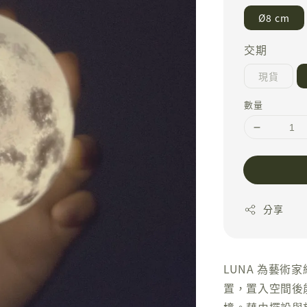
Ø8 cm
交期
現貨
數量
分享
LUNA 為藝
置，置入空間後