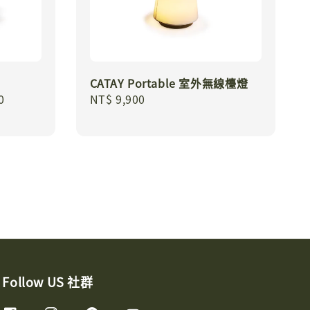
CATAY Portable 室外無線檯燈
0
Regular
NT$ 9,900
price
Follow US 社群