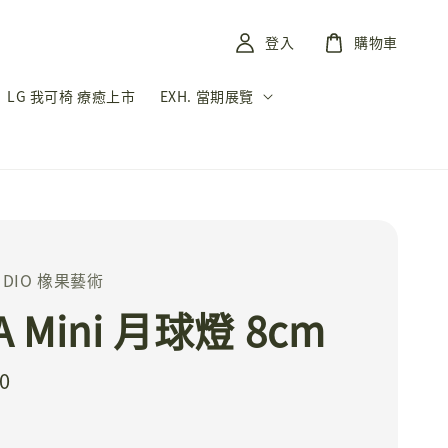
登入
購物車
LG 我可椅 療癒上市
EXH. 當期展覽
TUDIO 橡果藝術
A Mini 月球燈 8cm
0