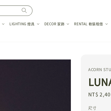
LIGHTING 燈具
DECOR 家飾
RENTAL 軟裝租借
ACORN S
LUN
Regular
NT$ 2,40
price
尺寸