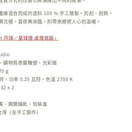
放置方式的改變也將演繹出不同的故事。
維混合而成的塗料 100 % 手工繪製。防刮、耐熱、
調沈穩，當夜晚來臨，則帶來療癒人心的溫暖。
m 月球／星球燈 桌燈底座」
udio
、礦物質表層雕塑、光彩繪
0 g
，功率 0.25 瓦特，色溫 2700 K
2 x 2
書、開關鑰匙、包裝盒
n 台灣（全手工製作）