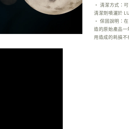
• 清潔方式：
清潔劑噴灑於 LU
• 保固說明：
造的原始產品一
用造成的耗損不在