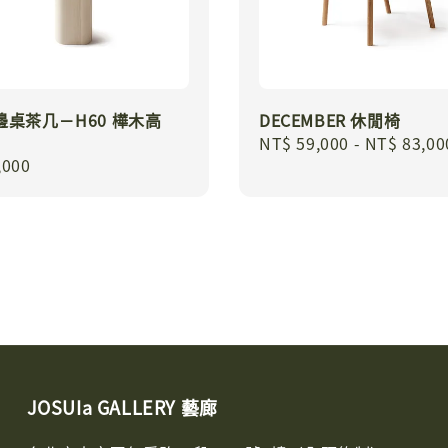
L 邊桌茶几－H60 樺木高
DECEMBER 休閒椅
Regular
NT$ 59,000
-
NT$ 83,00
r
,000
price
JOSUIa GALLERY 藝廊