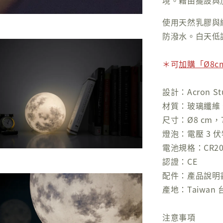
境。藉由擺設與
使用天然乳膠與纖
防潑水。白天低
＊可
加購「Ø8c
設計：Acron St
材質：玻璃纖維
尺寸：Ø8 cm，7
燈泡：電壓 3 伏特
電池規格：CR203
認證：CE
配件：產品說明
產地：Taiwa
注意事項