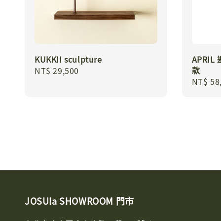
KUKKII sculpture
APRI
款
Regular
NT$ 29,500
Regula
NT$ 58
price
price
JOSUIa SHOWROOM 門市