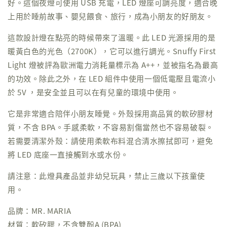
好。這個夜燈可使用 USB 充電，LED 燈座可調亮度，適合晚
上用於睡前故事、嬰兒餵食、旅行，成為小朋友的好朋友。
這款設計燈在點亮的時候帶來了溫暖。此 LED 光源採用的是
暖黃白色的光色（2700K），它可以進行調光。Snuffy First
Light 燈被評為歐洲電力消耗量標示為 A++，並被指名為最高
的功效。除此之外，在 LED 組件中使用一個低電壓且電流小
於 5V ，是安全並且可以在有兒童的環境中使用。
它是非常適合陪伴小朋友睡覺。外殼採用高品質的軟矽膠材
質，不含 BPA。手感柔軟，不容易割傷當然也不容易破裂。
若需要清潔外殼：請使用柔軟布料混合清水擦拭即可，避免
將 LED 底座一直接觸到水或水份。
請注意：此燈具產品並非幼兒玩具，禁止三歲以下孩童使
用。
品牌：MR. MARIA
材質：軟矽膠，不含雙酚A (BPA)