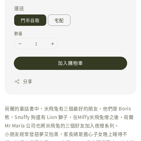
運送
門市自取
宅配
數量
加入購物車
分享
荷蘭的童話書中，米飛兔有三個最好的朋友，他們是 Boris
熊，Snuffy 狗還有 Lion 獅子，在Miffy米飛兔燈之後，荷蘭
Mr Maria 公司也將米飛兔的三個好友加入夜燈系列。
小朋友經常發惡夢又怕黑，家長總是擔心子女晚上睡得不