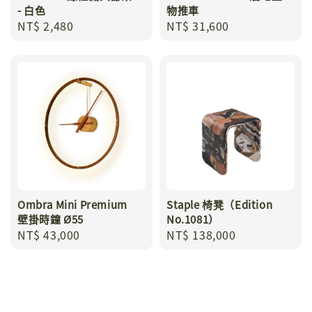
- 白色
物推車
Regular
NT$ 2,480
Regular
NT$ 31,600
price
price
Ombra Mini Premium
Staple 椅凳（Edition
壁掛時鐘 Ø55
No.1081）
Regular
NT$ 43,000
Regular
NT$ 138,000
price
price