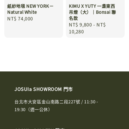
紙紗地毯 NEW YORK－
KIMU X YUTY 一盞東西
Natural White
吊燈（大）｜Bonsai 聯
Regular
NT$ 74,000
名款
Regular
NT$ 9,800
-
NT$
price
price
10,280
JOSUIa SHOWROOM 門市
台北市大安區金山南路二段227號 / 11:30 -
19:30（週一公休）