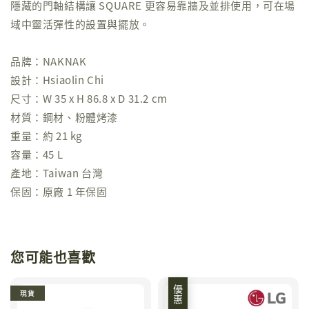
隱藏的門軸結構讓 SQUARE 更容易靠牆及並排使用，可在場
域中靈活彈性的設置與擺放。
品牌：NAKNAK
設計：Hsiaolin Chi
尺寸：W 35 x H 86.8 x D 31.2 cm
材質：鋼材、粉體烤漆
重量：約 21 kg
容量：45 L
產地：Taiwan 台灣
保固：原廠 1 年保固
您可能也喜歡
優惠
現貨