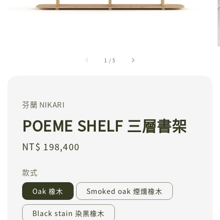
1
/
5
芬蘭 NIKARI
POEME SHELF 三層書架
Regular
NT$ 198,400
price
款式
Oak 橡木
Smoked oak 煙燻橡木
Black stain 染黑橡木