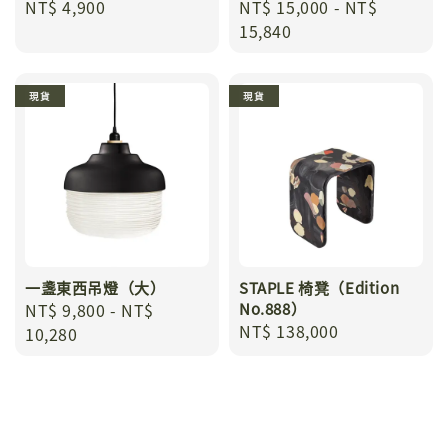
Regular
NT$ 4,900
Regular
NT$ 15,000
-
NT$
price
price
15,840
現貨
現貨
一盞東西吊燈（大）
STAPLE 椅凳（Edition
Regular
NT$ 9,800
-
NT$
No.888）
Regular
NT$ 138,000
price
10,280
price