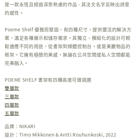
是一款永恆且經過深思熟慮的作品 - 其法文名字反映出詩意
的感性。
Poeme Shelf 優雅而堅固，有四種尺寸，提供靈活的解決方
案，滿足各種展示和儲存需求。其獨立、模組化的設計可輕
鬆適應不同的用途，從書架到媒體控制台，或是美麗物品的
框架。它擁有極簡的美感，無論在公共空間或私人空間都能
完美融入。
POEME SHELF 書架有四種高度可做挑選
雙層款
三層款
四層款
五層款
品牌：NIKARI
設計：Timo Mikkonen & Antti Rouhunkoski, 2022