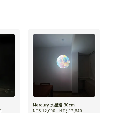
Mercury 水星燈 30cm
0
Regular
NT$ 12,000
-
NT$ 12,840