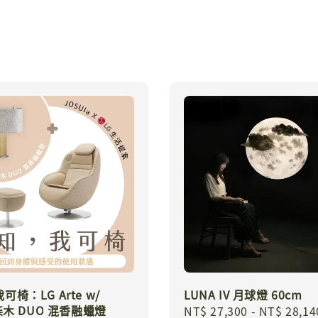
椅：LG Arte w/
LUNA IV 月球燈 60cm
 柒木 DUO 混香融蠟燈
Regular
NT$ 27,300
-
NT$ 28,14