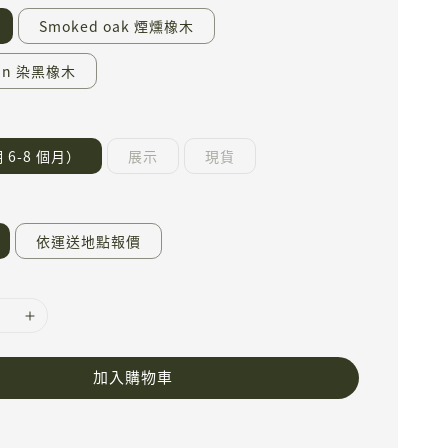
Smoked oak 煙燻橡木
tain 染黑橡木
6-8 個月）
展示
現貨
依運送地點報價
加入購物車