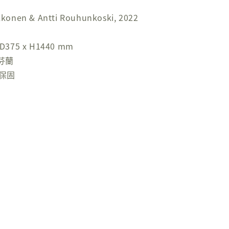
nen & Antti Rouhunkoski, 2022
D375 x H1440 mm
 芬蘭
年保固