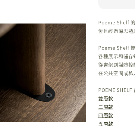
Poeme Sh
恆且經過深思熟
Poeme Sh
各種展示和儲存
從書架到媒體控
在公共空間或私
POEME SHE
雙層款
三層款
四層款
五層款