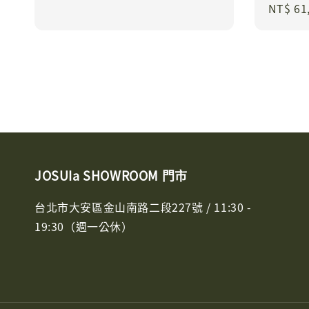
Sale
NT$ 61
price
price
JOSUIa SHOWROOM 門市
台北市大安區金山南路二段227號 / 11:30 -
19:30（週一公休）