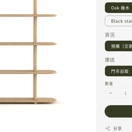
Oak 橡木
Black s
貨況
預購（交期 
運送
門市自取
數量
分享