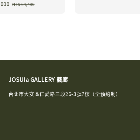
,000
Regular
price
NT$ 64,480
price
JOSUIa GALLERY 藝廊
台北市大安區仁愛路三段26-3號7樓（全預約制）