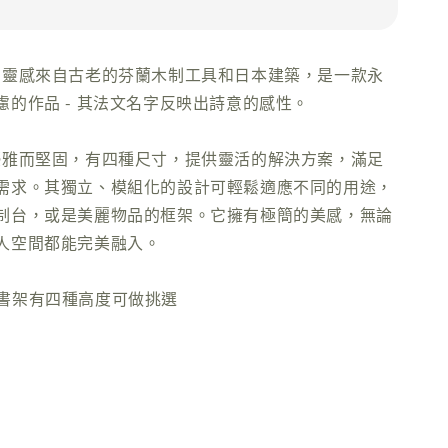
elf 的靈感來自古老的芬蘭木制工具和日本建築，是一款永
慮的作品 - 其法文名字反映出詩意的感性。
elf 優雅而堅固，有四種尺寸，提供靈活的解決方案，滿足
需求。其獨立、模組化的設計可輕鬆適應不同的用途，
制台，或是美麗物品的框架。它擁有極簡的美感，無論
人空間都能完美融入。
LF 書架有四種高度可做挑選