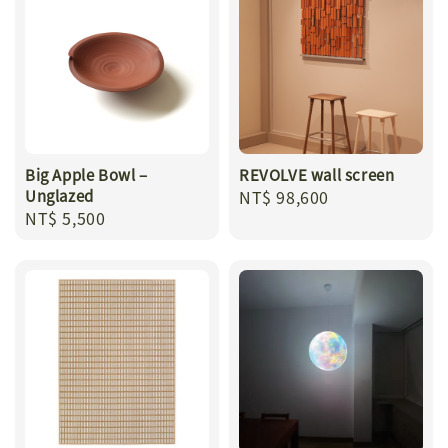
Big Apple Bowl –
REVOLVE wall screen
Unglazed
Regular
NT$ 98,600
Regular
NT$ 5,500
price
price