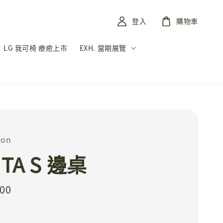
登入
購物車
LG 我可椅 療癒上市
EXH. 當期展覽
on
ITA S 邊桌
800