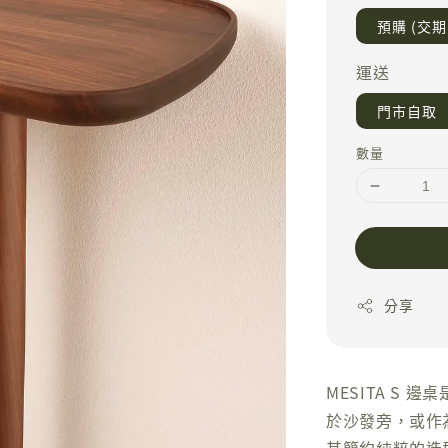
預購 (交期 
運送
門市自取
數量
分享
MESITA S
於沙發旁，或作