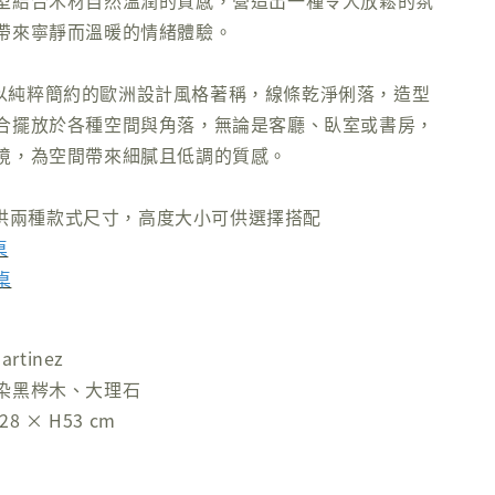
型結合木材自然溫潤的質感，營造出一種令人放鬆的氛
帶來寧靜而溫暖的情緒體驗。
 邊桌以純粹簡約的歐洲設計風格著稱，線條乾淨俐落，造型
合擺放於各種空間與角落，無論是客廳、臥室或書房，
境，為空間帶來細膩且低調的質感。
列提供兩種款式尺寸，高度大小可供選擇搭配
桌
桌
rtinez
染黑梣木、大理石
8 × H53 cm