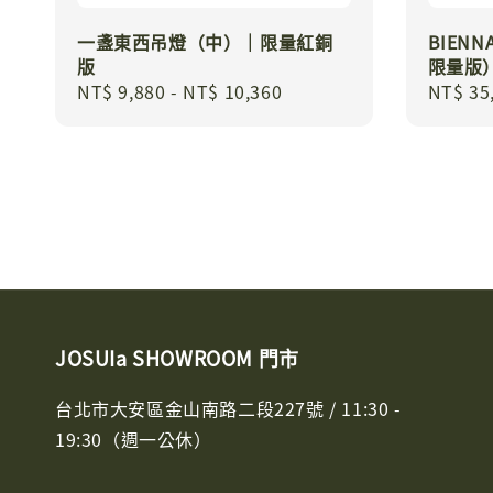
一盞東西吊燈（中）｜限量紅銅
BIEN
版
限量版
Regular
NT$ 9,880
-
NT$ 10,360
Regula
NT$ 35
price
price
JOSUIa SHOWROOM 門市
台北市大安區金山南路二段227號 / 11:30 -
19:30（週一公休）