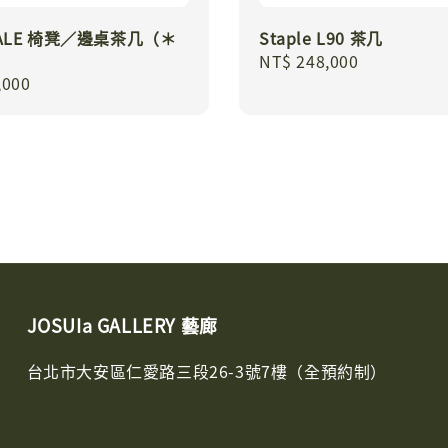
NALE 椅凳／邊桌茶几（＊
Staple L90 茶几
）
Regular
NT$ 248,000
r
,000
price
JOSUIa GALLERY 藝廊
台北市大安區仁愛路三段26-3號7樓（全預約制）