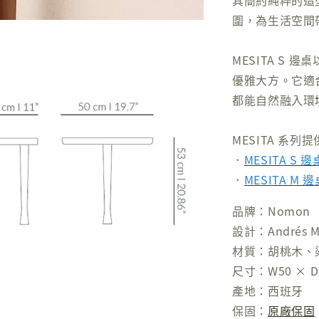
其簡約純粹的造
圍，為生活空間
MESITA S
優雅大方。它適
都能自然融入環
MESITA 系
．
MESITA S 邊
．
MESITA M 邊
品牌：Nomon
設計：Andrés Ma
材質：胡桃木、
尺寸：W50 × D2
產地：西班牙
保固：
原廠保固