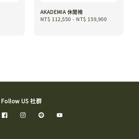
AKADEMIA 休閒椅
Regular
NT$ 112,550
-
NT$ 159,900
price
Follow US 社群