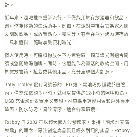
計。
近年來，酒吧推車重新流行，不僅能用於存放酒器和飲品，
還可作為移動的生活助手。例如，在派對中推著它為家人朋
友調製飲品，或放置點心、餐具等，甚至在戶外烤肉時存放
工具和醬料，隨時享受便利時光。
個人使用時，可將植物放在下方置物區，頂部燈光則適合閱
讀或悠閒地喝咖啡。同時，它還能作為靈活的收納空間，用
於擺放書籍、植栽或其他用品，充分展現個人創意。
Jolly Trolley 配有可調節的 LED 燈，電池巧妙隱藏於燈管
內，僅需充電約 3 小時，就可以提供約12小時的照明時長，
USB 充電設計既實用又美觀。推車採用鋁製材質和戶外專用
塗層，防水防污，易於清潔，適合各種環境。
Fatboy 自 2002 年以超大懶人沙發起家，秉持「讓設計充滿
樂趣」的理念，專注創造高品質且經久耐用的產品。Fatboy