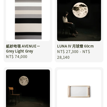
紙紗地毯 AVENUE－
LUNA IV 月球燈 60cm
Grey Light Grey
Regular
NT$ 27,300
-
NT$
Regular
NT$ 74,000
price
28,140
price