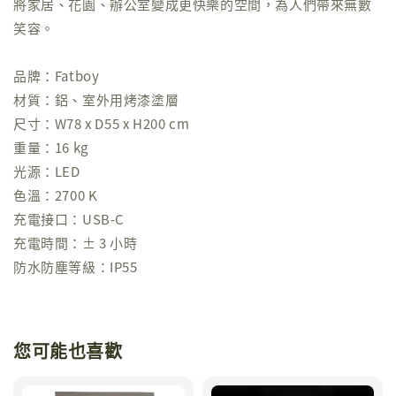
將家居、花園、辦公室變成更快樂的空間，為人們帶來無數
笑容。
品牌：Fatboy
材質：鋁、室外用烤漆塗層
尺寸：W78 x D55 x H200 cm
重量：16 kg
光源：LED
色溫：2700 K
充電接口：USB-C
充電時間：± 3 小時
防水防塵等級：IP55
您可能也喜歡