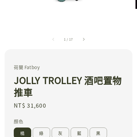
1
/
17
荷蘭 Fatboy
JOLLY TROLLEY 酒吧置物
推車
Regular
NT$ 31,600
price
顏色
橘
綠
灰
藍
黑