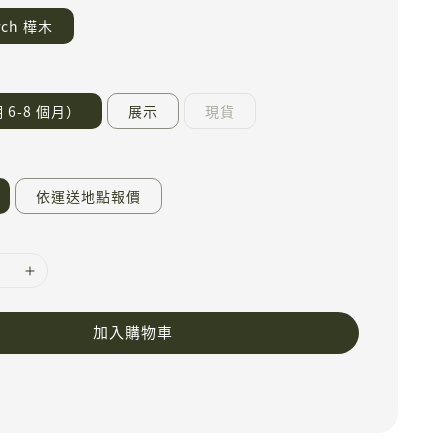
E2 Birch 樺木
6-8 個月）
展示
現貨
依運送地點報價
加入購物車