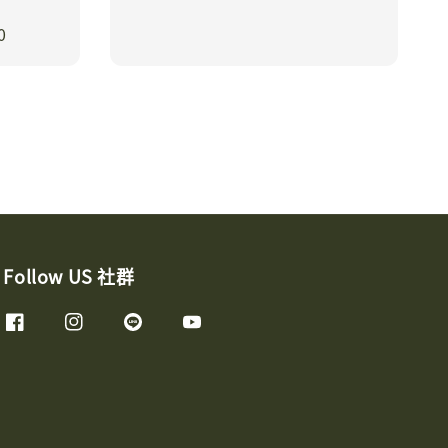
price
0
Follow US 社群