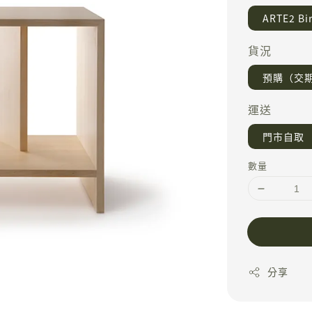
ART
貨況
預購（交期 
運送
門市自取
數量
分享