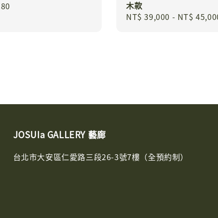
木款
r
280
Regular
NT$ 39,000
-
NT$ 45,00
price
JOSUIa GALLERY 藝廊
台北市大安區仁愛路三段26-3號7樓（全預約制）