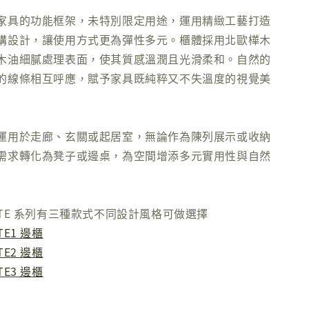
家具的功能框架，未特別限定用途，運用精緻工藝打造
構設計，讓使用方式更為彈性多元。櫃體採用北歐樺木
木油細膩處理表面，使其質感溫潤且光滑柔和。自然的
的線條相互呼應，賦予家具既純粹又不失溫度的視覺美
運用於走廊、玄關或起居室，無論作為陳列展示或收納
需求轉化為凳子或邊桌，為空間增添多元實用性與自然
- ARTE 系列有三種款式不同設計風格可做選擇
RTE1 邊櫃
RTE2 邊櫃
RTE3 邊櫃