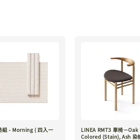
 - Morning ( 四入一
LINEA RMT3 單椅－Oak
Colored (Stain), Ash