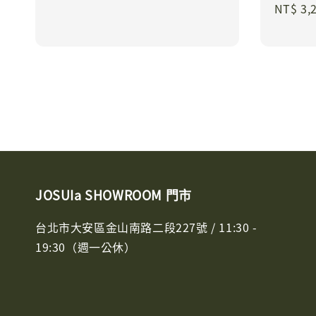
Regula
NT$ 3,
price
price
JOSUIa SHOWROOM 門市
台北市大安區金山南路二段227號 / 11:30 -
19:30（週一公休）