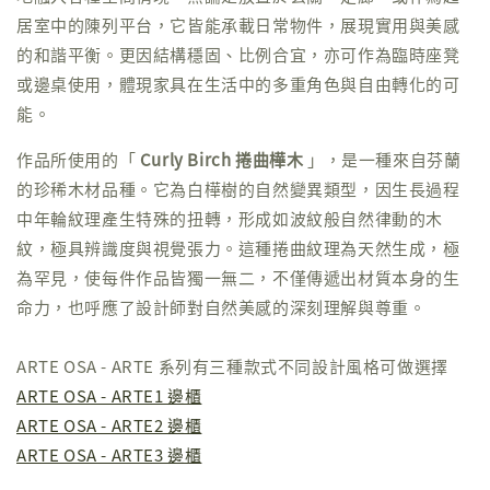
居室中的陳列平台，它皆能承載日常物件，展現實用與美感
的和諧平衡。更因結構穩固、比例合宜，亦可作為臨時座凳
或邊桌使用，體現家具在生活中的多重角色與自由轉化的可
能。
作品所使用的「
Curly Birch 捲曲樺木
」，是一種來自芬蘭
的珍稀木材品種。它為白樺樹的自然變異類型，因生長過程
中年輪紋理產生特殊的扭轉，形成如波紋般自然律動的木
紋，極具辨識度與視覺張力。這種捲曲紋理為天然生成，極
為罕見，使每件作品皆獨一無二，不僅傳遞出材質本身的生
命力，也呼應了設計師對自然美感的深刻理解與尊重。
ARTE OSA - ARTE 系列有三種款式不同設計風格可做選擇
ARTE OSA - ARTE1 邊櫃
ARTE OSA - ARTE2 邊櫃
ARTE OSA - ARTE3 邊櫃