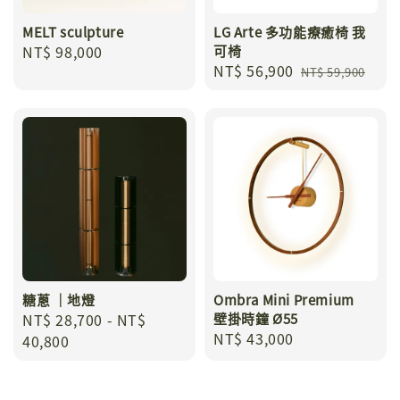
MELT sculpture
LG Arte 多功能療癒椅 我
Regular
NT$ 98,000
可椅
Sale
NT$ 56,900
Regular
price
NT$ 59,900
price
price
糖蔥 ｜地燈
Ombra Mini Premium
Regular
NT$ 28,700
-
NT$
壁掛時鐘 Ø55
Regular
NT$ 43,000
price
40,800
price