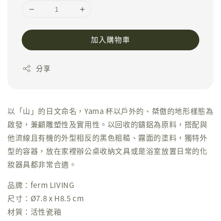
加入購物車
分享
以「山」的日文命名，Yama 杯以戶外的、桀傲的地形樣態為
啟發，兼顧雕塑性及實用性。以回收的鑄鋁為原料，搭配與
他流線且有機的外型相反的黑色粗糙、霧面的塗料，獨特外
型的容器，放在家裡辦公桌收納文具或是浴室放置日常的化
妝器具都非常合適。
品牌：ferm LIVING
尺寸：Ø7.8 x H8.5 cm
材質：活性瓷釉