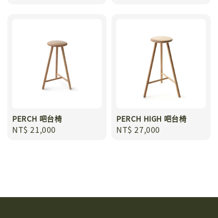
PERCH 吧台椅
PERCH HIGH 吧台椅
Regular
NT$ 21,000
Regular
NT$ 27,000
price
price