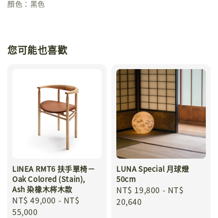
顏色：黑色
您可能也喜歡
LINEA RMT6 扶手單椅－
LUNA Special 月球燈
Oak Colored (Stain),
50cm
Ash 染橡木梣木款
Regular
NT$ 19,800
-
NT$
Regular
NT$ 49,000
-
NT$
price
20,640
price
55,000