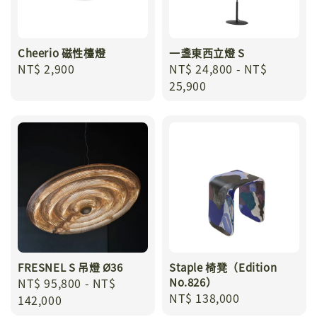
Cheerio 磁性檯燈
一盞東西立燈 S
Regular
NT$ 2,900
Regular
NT$ 24,800
-
NT$
price
price
25,900
FRESNEL S 吊燈 Ø36
Staple 椅凳（Edition
Regular
NT$ 95,800
-
NT$
No.826）
Regular
NT$ 138,000
price
142,000
price