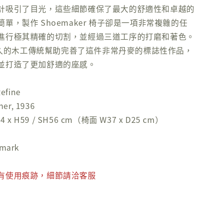
計吸引了目光，這些細節確保了最大的舒適性和卓越的
單，製作 Shoemaker 椅子卻是一項非常複雜的任
進行極其精確的切割，並經過三道工序的打磨和著色。
族悠久的木工傳統幫助完善了這件非常丹麥的標誌性作品，
並打造了更加舒適的座感。
efine
er, 1936
 x H59 / SH56 cm（椅面 W37 x D25 cm）
mark
有使用痕跡，細節請洽客服