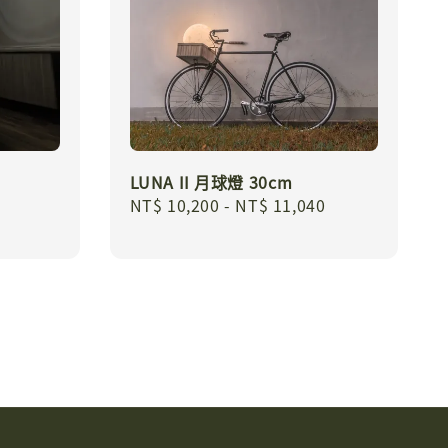
LUNA II 月球燈 30cm
Regular
NT$ 10,200
-
NT$ 11,040
price