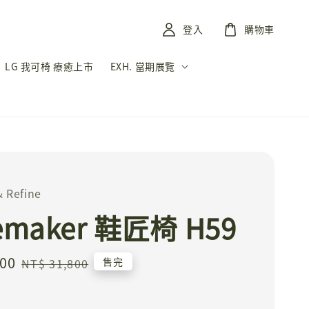
登入
購物車
LG 我可椅 療癒上市
EXH. 當期展覽
 Refine
emaker 鞋匠椅 H59
900
Regular
售完
NT$ 31,800
price