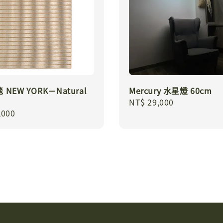
NEW YORK－Natural
Mercury 水星燈 60cm
Regular
NT$ 29,000
r
,000
price