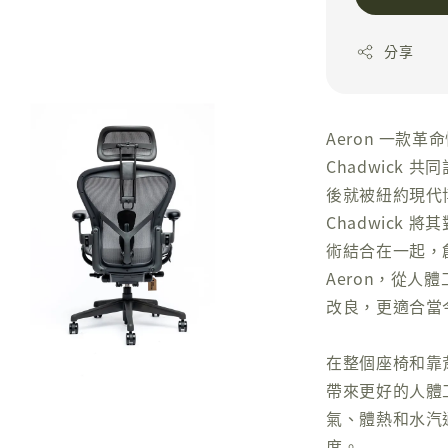
分享
Aeron 一款革命
Chadwick 
後就被紐約現代博物
Chadwick
術結合在一起，
Aeron，從
改良，更適合當
在整個座椅和靠
帶來更好的人體工
氣、體熱和水汽
度。