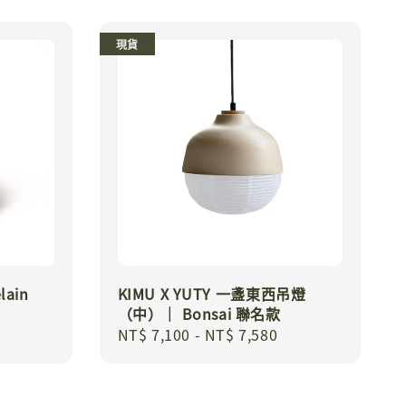
現貨
lain
KIMU X YUTY 一盞東西吊燈
（中）｜ Bonsai 聯名款
Regular
NT$ 7,100
-
NT$ 7,580
price