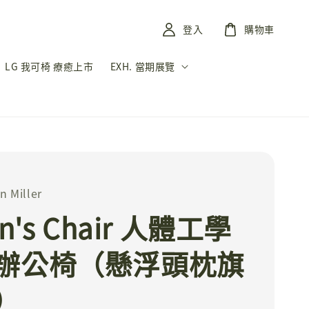
登入
購物車
LG 我可椅 療癒上市
EXH. 當期展覽
 Miller
on's Chair 人體工學
辦公椅（懸浮頭枕旗
）