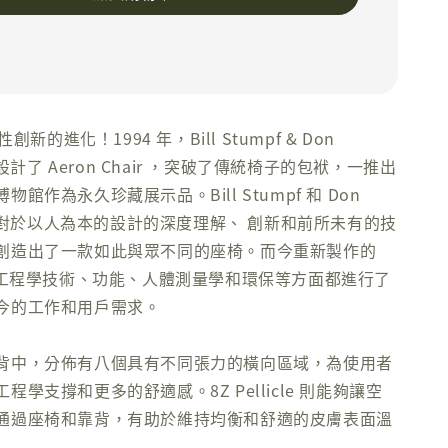
性創新的進化！1994 年，Bill Stumpf & Don
共同設計了 Aeron Chair ，突破了傳統椅子的包袱，一推出
館作為永久珍藏展示品。Bill Stumpf 和 Don
 將其對於以人為本的設計的深度理解、 創新和前所未有的技
創造出了一款如此與眾不同的座椅。而今重新製作的
人體工程學技術、功能、人體測量學和環保等方面都進行了
今的工作和用戶需求。
背中，分佈有八個具有不同張力的橫向區域，為使用者
程學支撐和更多的舒適感。8Z Pellicle 則能夠讓空
通過座椅和靠背，有助於維持均衡和舒適的皮膚表面溫