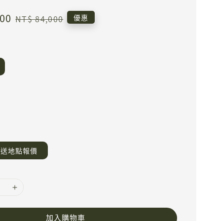
000
Regular
優惠
NT$ 84,000
price
運送地點報價
加入購物車