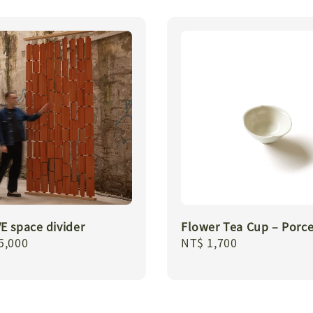
E space divider
Flower Tea Cup – Porce
r
5,000
Regular
NT$ 1,700
price