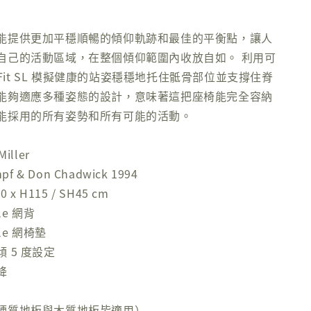
能提供更加平穩順暢的傾仰軌跡和最佳的平衡點，讓人
自己的活動區域，在整個傾仰範圍內收放自如。 利用可
reFit SL 模擬健康的站姿穩穩地托住骶骨部位並支撐住脊
能夠適應多種姿態的設計，意味著這把座椅能完全容納
能採用的所有姿勢和所有可能的活動。
iller
pf & Don Chadwick 1994
 x H115 / SH45 cm
le 網背
cle 網椅墊
 5 度設定
降
硬質地板與木質地板皆適用）