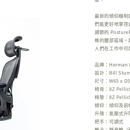
最新的傾仰機制
們能更好地掌控
調節的 Postu
椎的腰部區域。
人們在工作中可
品牌：Herman M
設計：Bill Stum
尺寸：W65 x D50
椅背：8Z Pellic
椅墊：8Z Pelli
傾仰：傾仰及前傾
升降：氣壓式升
把手：可調式
輪子：靜音輪（