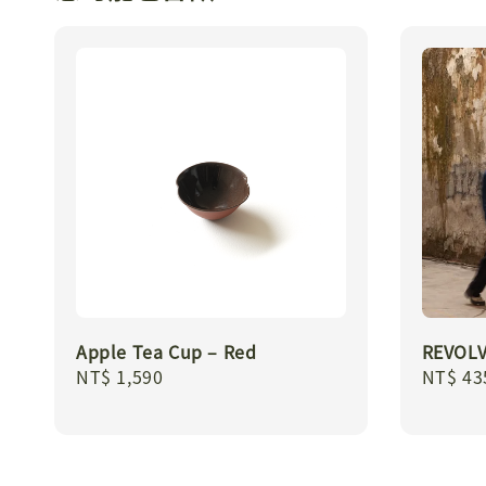
Apple Tea Cup – Red
REVOLV
Regular
NT$ 1,590
Regula
NT$ 43
price
price