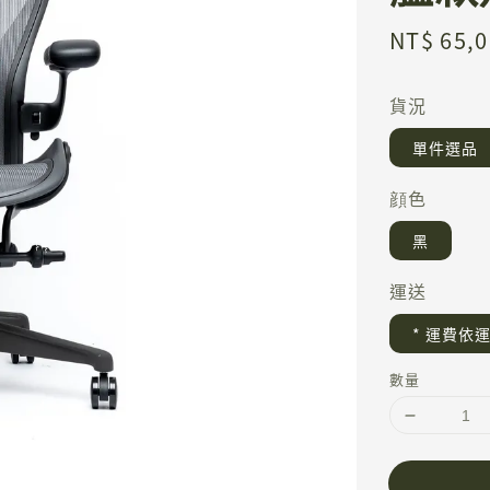
Sale
NT$ 65,
price
貨況
單件選品
顔色
黑
運送
* 運費依
數量