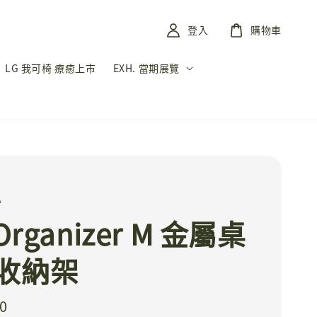
登入
購物車
LG 我可椅 療癒上市
EXH. 當期展覽
A
 Organizer M 金屬桌
收納架
0