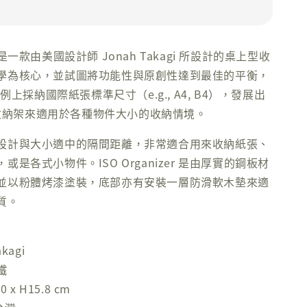
zer 是一款由美國設計師 Jonah Takagi 所設計的桌上型收
學為核心，並試圖將功能性與原創性達到最佳的平衡，
比例上採納國際紙張標準尺寸（e.g., A4, B4），發展出
兩款收納架來適用於各種物件大小的收納情境。
設計與大小適中的隔間距離，非常適合用來收納紙張、
或是各式小物件。ISO Organizer 是由厚實的鋼板材
並以粉體烤漆塗裝，底部亦有安裝一層防滑軟木墊來適
質。
kagi
鐵
 x H15.8 cm