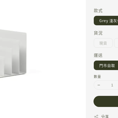
price
款式
Grey 淺
貨況
現貨
運送
門市自取
數量
分享