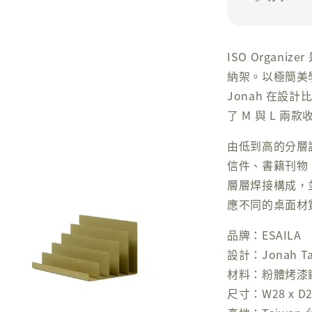
ISO Organi
納架。以極簡美
Jonah 在設計
了 M 與 L 
由低到高的分層
信件、書籍刊物，
層層焊接構成，
應不同的桌面材
品牌：ESAILA
設計：Jonah Ta
材料：粉體烤漆
尺寸：W28 x D20