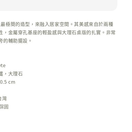
 邊桌以最極簡的造型，來融入居家空間。其美感來自於兩種
性，金屬穿孔基座的輕盈感與大理石桌版的扎實。非常
旁的輔助擺設。
te
鐵，大理石
0.5 cm
台灣
年保固