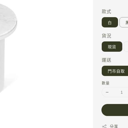
price
款式
白
貨況
現貨
運送
門市自取
數量
分享