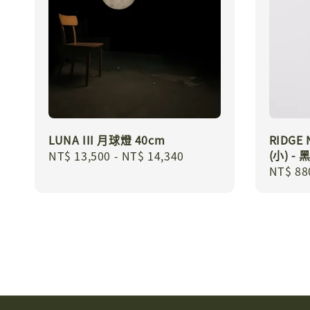
LUNA III 月球燈 40cm
RIDG
(小) - 
Regular
NT$ 13,500
-
NT$ 14,340
Regula
NT$ 88
price
price