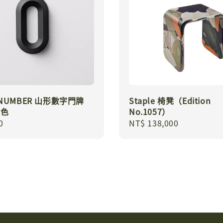
E NUMBER 山形數字門牌
Staple 椅凳（Edition
黑色
No.1057）
r
0
Regular
NT$ 138,000
price