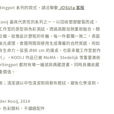
ltingpot 系列的款式，請洽聯繫
JOSUIa 客服
t 是 Kooij 最具代表性的系列之一，以回收塑膠壓製而成，
工作室的原型與色彩測試，透過高壓加熱重新融合。顏
交織，就像設計歷程的年輪，每一件都獨一無二。表面
拋光處理，會隨時間與使用生成專屬的自然質感，宛如
生命力。這張 Ø80 cm 的邊桌，也是承載工作室創作
。KOOIJ 作品已被 MoMA、Stedelijk 等重要美術
eltingpot 都附有唯一編號與典藏證書，同時具備收藏
重價值。
用；清潔請以中性清潔劑與軟布輕拭，避免化學溶劑。
er Kooij, 2014
、色彩顏料、不鏽鋼配件