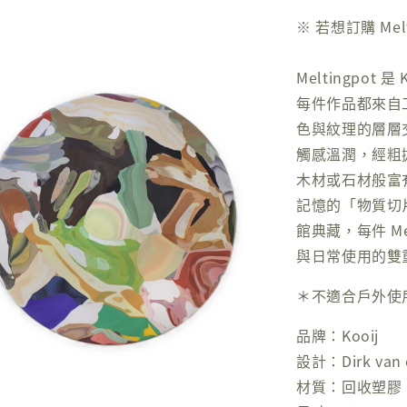
※ 若想訂購 Me
Meltingpo
每件作品都來自
色與紋理的層層
觸感溫潤，經粗
木材或石材般富有
記憶的「物質切片」
館典藏，每件 M
與日常使用的雙
＊不適合戶外使
品牌：Kooij
設計：Dirk van d
材質：回收塑膠