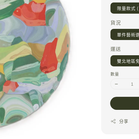
限量款式 (
貨況
單件藝術
運送
雙北地區
數量
分享