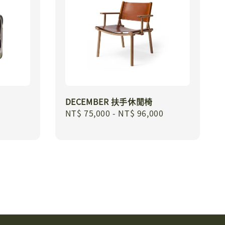
DECEMBER 扶手休閒椅
Regular
NT$ 75,000
-
NT$ 96,000
price