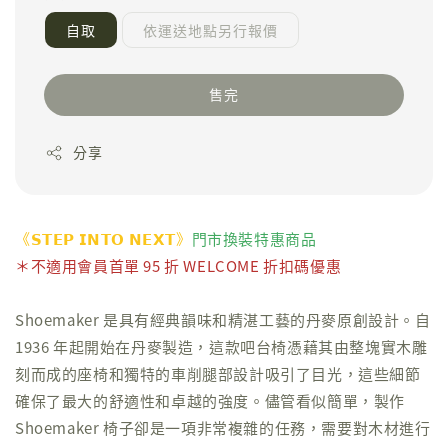
自取
依運送地點另行報價
售完
分享
《𝗦𝗧𝗘𝗣 𝗜𝗡𝗧𝗢 𝗡𝗘𝗫𝗧》
門市換裝特惠商品
＊不適用會員首單 95 折 WELCOME 折扣碼優惠
Shoemaker 是具有經典韻味和精湛工藝的丹麥原創設計。自
1936 年起開始在丹麥製造，這款吧台椅憑藉其由整塊實木雕
刻而成的座椅和獨特的車削腿部設計吸引了目光，這些細節
確保了最大的舒適性和卓越的強度。儘管看似簡單，製作
Shoemaker 椅子卻是一項非常複雜的任務，需要對木材進行