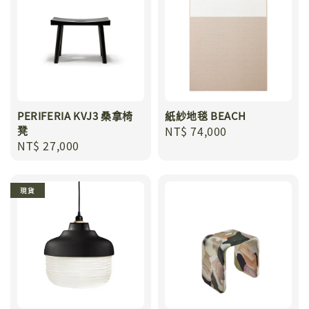
PERIFERIA KVJ3 桑拿椅
紙紗地毯 BEACH
凳
Regular
NT$ 74,000
Regular
NT$ 27,000
price
price
現貨