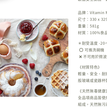
品牌：Vitamin 
尺寸：330 x 329
重量：581g
材質：100%
＊耐受溫度 -20
⭕️ 可進洗碗機
❌ 不可用於微
《材質特色》
輕量、安全、耐
般玻璃或瓷器杯
《天然無毒健康
全品項商品皆使
組成，天然無污