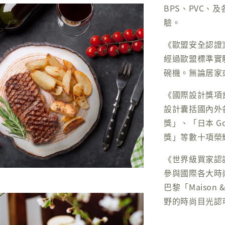
BPS、PVC、
驗。
《歐盟安全認證
經過歐盟標準實
碗機。無論居家
《國際設計獎項
設計囊括國內外各
獎」、「日本 Go
獎」等數十項榮
《世界級買家認
參與國際各大時
巴黎「Maison
野的時尚目光認