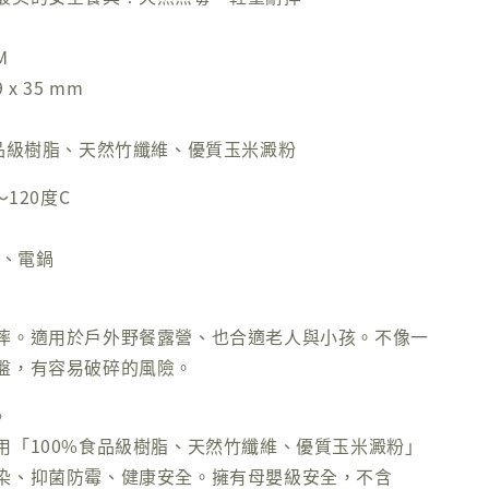
M
 x 35 mm
食品級樹脂、天然竹纖維、優質玉米澱粉
～120度C
波、電鍋
摔。適用於戶外野餐露營、也合適老人與小孩。不像一
盤，有容易破碎的風險。
》
用「100%食品級樹脂、天然竹纖維、優質玉米澱粉」
染、抑菌防霉、健康安全。擁有母嬰級安全，不含