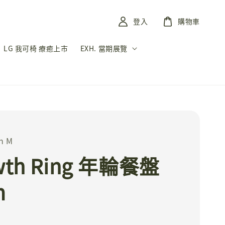
登入
購物車
LG 我可椅 療癒上市
EXH. 當期展覽
n M
wth Ring 年輪餐盤
m