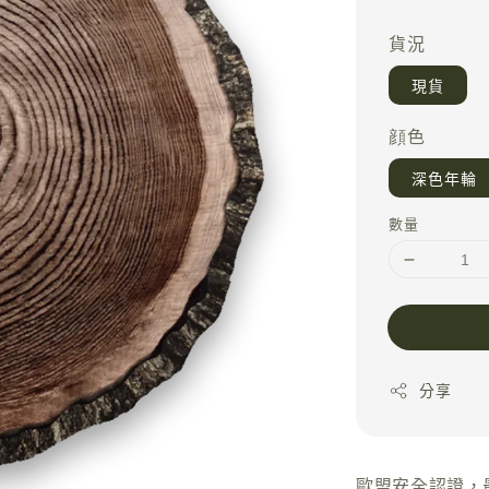
price
貨況
現貨
顔色
深色年輪
數量
分享
歐盟安全認證，