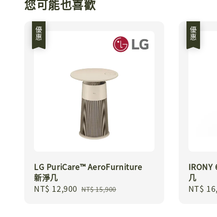
您可能也喜歡
優惠
優惠
LG PuriCare™ AeroFurniture
IRON
新淨几
几
Sale
NT$ 12,900
Regular
Sale
NT$ 16
NT$ 15,900
price
price
price