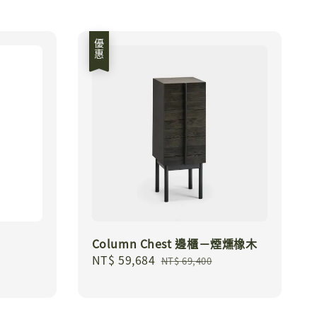
優惠
Column Chest 邊櫃－煙燻橡木
Sale
NT$ 59,684
Regular
NT$ 69,400
price
price