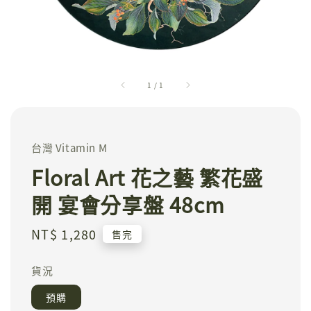
1
/
1
台灣 Vitamin M
Floral Art 花之藝 繁花盛
開 宴會分享盤 48cm
Regular
NT$ 1,280
售完
price
貨況
預購