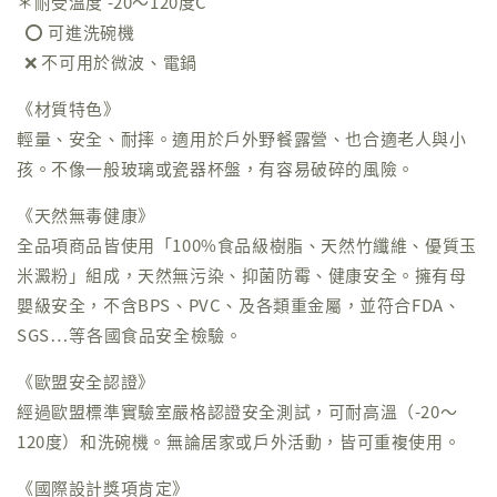
＊耐受溫度 -20～120度C
⭕️ 可進洗碗機
❌ 不可用於微波、電鍋
《材質特色》
輕量、安全、耐摔。適用於戶外野餐露營、也合適老人與小
孩。不像一般玻璃或瓷器杯盤，有容易破碎的風險。
《天然無毒健康》
全品項商品皆使用「100%食品級樹脂、天然竹纖維、優質玉
米澱粉」組成，天然無污染、抑菌防霉、健康安全。擁有母
嬰級安全，不含BPS、PVC、及各類重金屬，並符合FDA、
SGS⋯等各國食品安全檢驗。
《歐盟安全認證》
經過歐盟標準實驗室嚴格認證安全測試，可耐高溫（-20～
120度）和洗碗機。無論居家或戶外活動，皆可重複使用。
《國際設計獎項肯定》