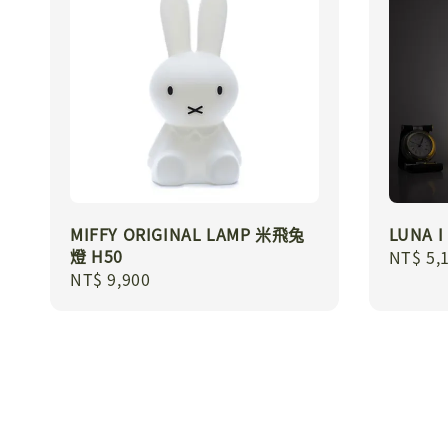
MIFFY ORIGINAL LAMP 米飛兔
LUNA 
燈 H50
Regula
NT$ 5,
Regular
NT$ 9,900
price
price