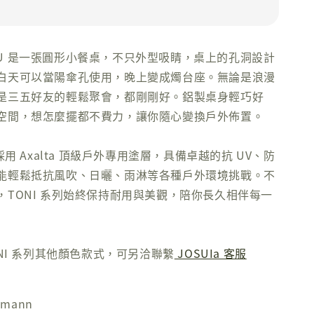
TREAU 是一張圓形小餐桌，不只外型吸睛，桌上的孔洞設計
白天可以當陽傘孔使用，晚上變成燭台座。無論是浪漫
是三五好友的輕鬆聚會，都剛剛好。鋁製桌身輕巧好
空間，想怎麼擺都不費力，讓你隨心變換戶外佈置。
採用 Axalta 頂級戶外專用塗層，具備卓越的抗 UV、防
能輕鬆抵抗風吹、日曬、雨淋等各種戶外環境挑戰。不
，TONI 系列始終保持耐用與美觀，陪你長久相伴每一
ONI 系列其他顏色款式，可另洽聯繫
JOSUIa 客服
hmann