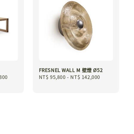
FRESNEL WALL M 壁燈 Ø52
300
Regular
NT$ 95,800
-
NT$ 142,000
price