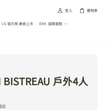
登入
購物車
LG 我可椅 療癒上市
EXH. 當期展覽
y
I BISTREAU 戶外4人
600