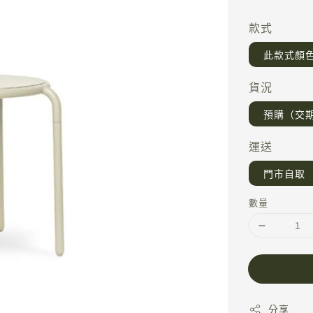
price
款式
此款式顏
貨況
預購（交期
運送
門市自取
數量
分享