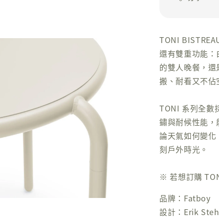
TONI BIS
還有雙重功能：
的雙人晚餐，還
搬、耐看又不佔
TONI 系列全數
鏽與耐候性能，
論天氣如何變化
刻戶外時光。
※ 若想訂購 T
品牌：Fatboy
設計：Erik Ste