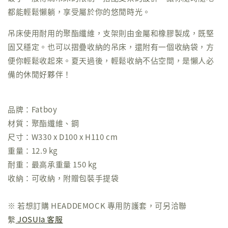
都能輕鬆懶躺，享受屬於你的悠閒時光。
吊床使用耐用的聚酯纖維，支架則由金屬和橡膠製成，既堅
固又穩定。也可以摺疊收納的吊床，還附有一個收納袋，方
便你輕鬆收起來。夏天過後，輕鬆收納不佔空間，是懶人必
備的休閒好夥伴！
品牌：Fatboy
材質：聚酯纖維、鋼
尺寸：W330 x D100 x H110 cm
重量：12.9 kg
耐重：最高承重量 150 kg
收納：可收納，附贈包裝手提袋
※ 若想訂購 HEADDEMOCK 專用防護套，可另洽聯
繫
JOSUIa 客服