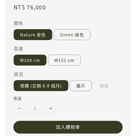
Regular
NT$ 76,000
price
顏色
Nature 原色
Green 綠色
長度
W100 cm
W151 cm
貨況
預購 (交期 6-8 個月)
展示
現貨
數量
加入購物車