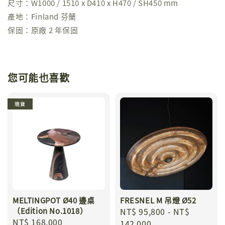
尺寸：W1000 / 1510 x D410 x H470 / SH450 mm
產地：Finland 芬蘭
保固：原廠 2 年保固
您可能也喜歡
現貨
MELTINGPOT Ø40 邊桌
FRESNEL M 吊燈 Ø52
（Edition No.1018）
Regular
NT$ 95,800
-
NT$
Regular
NT$ 168,000
price
142,000