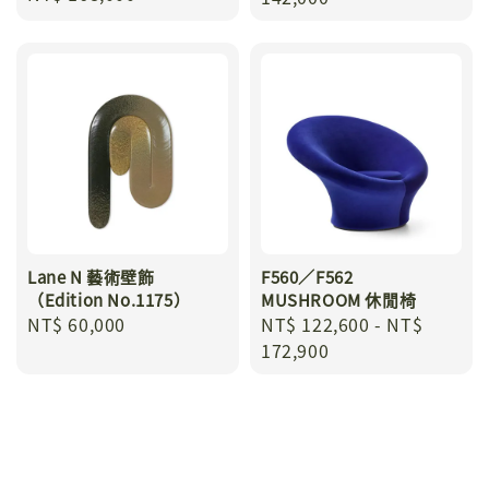
price
Lane N 藝術壁飾
F560／F562
（Edition No.1175）
MUSHROOM 休閒椅
Regular
NT$ 60,000
Regular
NT$ 122,600
-
NT$
price
price
172,900