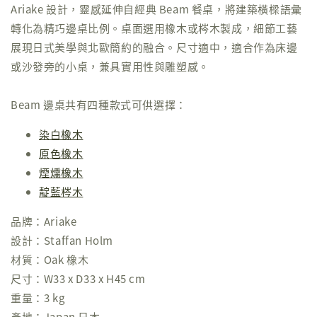
Ariake 設計，靈感延伸自經典 Beam 餐桌，將建築橫樑語彙
轉化為精巧邊桌比例。桌面選用橡木或梣木製成，細節工藝
展現日式美學與北歐簡約的融合。尺寸適中，適合作為床邊
或沙發旁的小桌，兼具實用性與雕塑感。
Beam 邊桌共有四種款式可供選擇：
染白橡木
原色橡木
煙燻橡木
靛藍梣木
品牌：Ariake
設計：Staffan Holm
材質：Oak 橡木
尺寸：W33 x D33 x H45 cm
重量：3 kg
產地：Japan 日本