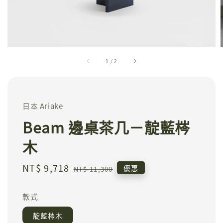
1
/
2
日本 Ariake
Beam 邊桌茶几－靛藍梣
木
Sale
NT$ 9,718
Regular
優惠
NT$ 11,300
price
price
款式
靛藍梣木