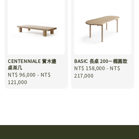
CENTENNIALE 實木邊
BASIC 長桌 200－橢圓款
桌茶几
Regular
NT$ 158,000
-
NT$
Regular
NT$ 96,000
-
NT$
price
217,000
price
121,000