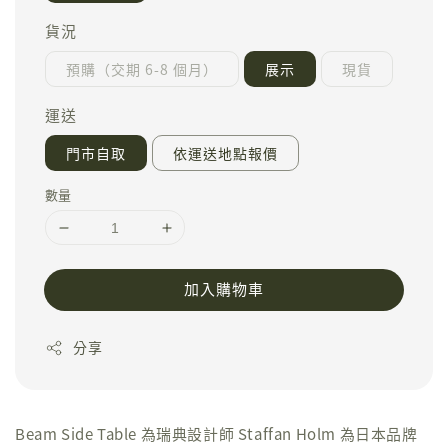
貨況
預購（交期 6-8 個月）
展示
現貨
運送
門市自取
依運送地點報價
數量
加入購物車
分享
Beam Side Table 為瑞典設計師 Staffan Holm 為日本品牌