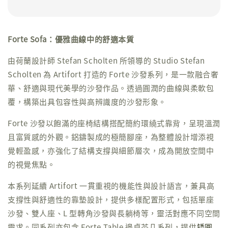
Forte Sofa：優雅曲線中的舒適本質
由荷蘭設計師 Stefan Scholten 所領導的 Studio Stefan
Scholten 為 Artifort 打造的 Forte 沙發系列，是一款融合奢
華、舒適與現代美學的沙發作品。透過圓潤的曲線與柔軟包
覆，構築出具包容性與高辨識度的沙發形象。
Forte 沙發以飽滿的座椅結構搭配簡約環繞式靠背，呈現溫潤
且富質感的外觀。鋁鑄製成的極簡腳座，為整體設計增添視
覺輕盈感，亦強化了結構支撐與細節層次，成為開放空間中
的視覺焦點。
本系列延續 Artifort 一貫重視的機能性與設計語言，兼具高
支撐性與舒適性的靠墊設計，提供多樣配置形式，包括單座
沙發、雙人座、L 型轉角沙發與長躺椅等，靈活對應不同空間
需求。同系列亦包含 Forte Table 邊桌茶几系列，提供
矮圓