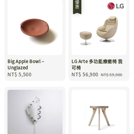
優惠
Big Apple Bowl –
LG Arte 多功能療癒椅 我
Unglazed
可椅
Regular
NT$ 5,500
Sale
NT$ 56,900
Regular
NT$ 59,900
price
price
price