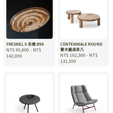
FRESNEL S 吊燈 Ø36
CENTENNIALE ROUND
Regular
NT$ 95,800
-
NT$
實木邊桌茶几
Regular
NT$ 102,300
-
NT$
price
142,000
price
131,300