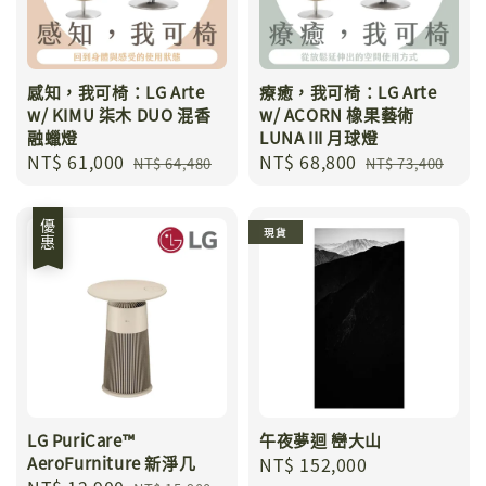
感知，我可椅：LG Arte
療癒，我可椅：LG Arte
w/ KIMU 柒木 DUO 混香
w/ ACORN 橡果藝術
融蠟燈
LUNA III 月球燈
Sale
NT$ 61,000
Regular
Sale
NT$ 68,800
Regular
NT$ 64,480
NT$ 73,400
price
price
price
price
優惠
現貨
LG PuriCare™
午夜夢迴 巒大山
AeroFurniture 新淨几
Regular
NT$ 152,000