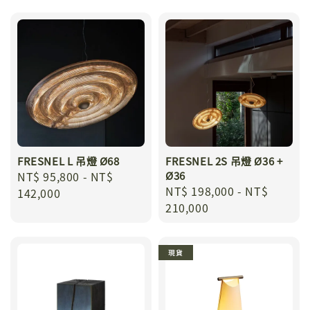
FRESNEL L 吊燈 Ø68
FRESNEL 2S 吊燈 Ø36 +
Regular
NT$ 95,800
-
NT$
Ø36
Regular
NT$ 198,000
-
NT$
price
142,000
price
210,000
現貨