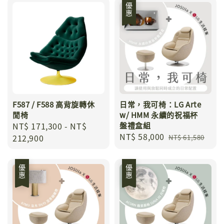
優惠
F587 / F588 高背旋轉休
日常，我可椅：LG Arte
閒椅
w/ HMM 永續的祝福杯
Regular
NT$ 171,300
-
NT$
盤禮盒組
Sale
NT$ 58,000
Regular
price
212,900
NT$ 61,580
price
price
優惠
優惠