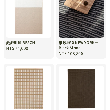
紙紗地毯 BEACH
紙紗地毯 NEW YORK－
Regular
NT$ 74,000
Black Stone
Regular
NT$ 108,800
price
price