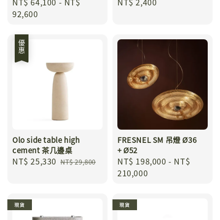
Regular
NT$ 64,100
-
NT$
Regular
NT$ 2,400
price
92,600
price
優惠
Olo side table high
FRESNEL SM 吊燈 Ø36
cement 茶几邊桌
+ Ø52
Sale
NT$ 25,330
Regular
Regular
NT$ 198,000
-
NT$
NT$ 29,800
price
price
price
210,000
現貨
現貨