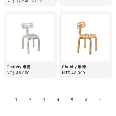
Sale
NT$ 12,900
Regular
price
NT$ 15,900
price
price
Chubby 單椅
Chubby 單椅
Regular
NT$ 48,000
Regular
NT$ 48,000
price
price
1
2
3
4
5
6