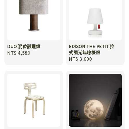
DUO 混香融蠟燈
EDISON THE PETIT 拉
Regular
NT$ 4,580
式調光無線檯燈
Regular
NT$ 3,600
price
price