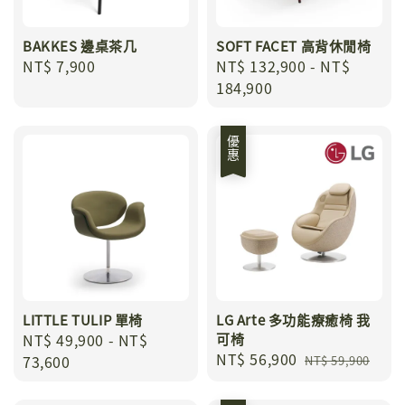
BAKKES 邊桌茶几
SOFT FACET 高背休閒椅
Regular
NT$ 7,900
Regular
NT$ 132,900
-
NT$
price
price
184,900
優惠
LITTLE TULIP 單椅
LG Arte 多功能療癒椅 我
Regular
NT$ 49,900
-
NT$
可椅
Sale
NT$ 56,900
Regular
price
73,600
NT$ 59,900
price
price