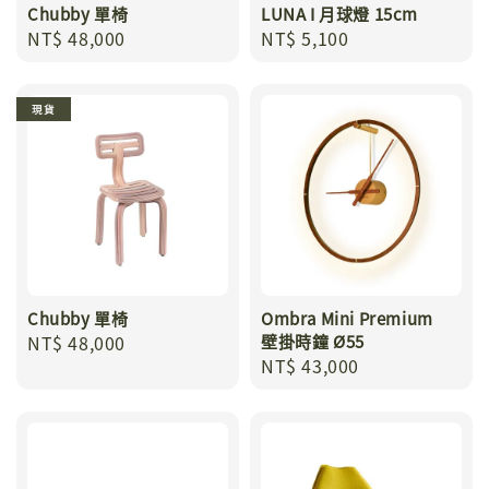
Chubby 單椅
LUNA I 月球燈 15cm
Regular
NT$ 48,000
Regular
NT$ 5,100
price
price
現貨
Chubby 單椅
Ombra Mini Premium
Regular
NT$ 48,000
壁掛時鐘 Ø55
Regular
NT$ 43,000
price
price