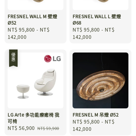
FRESNEL WALL M 壁燈
FRESNEL WALL L 壁燈
Ø52
Ø68
Regular
NT$ 95,800
-
NT$
Regular
NT$ 95,800
-
NT$
price
142,000
price
142,000
優惠
LG Arte 多功能療癒椅 我
FRESNEL M 吊燈 Ø52
可椅
Regular
NT$ 95,800
-
NT$
Sale
NT$ 56,900
Regular
price
142,000
NT$ 59,900
price
price