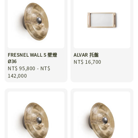
FRESNEL WALL S 壁燈
ALVAR 托盤
Ø36
Regular
NT$ 16,700
Regular
NT$ 95,800
-
NT$
price
price
142,000