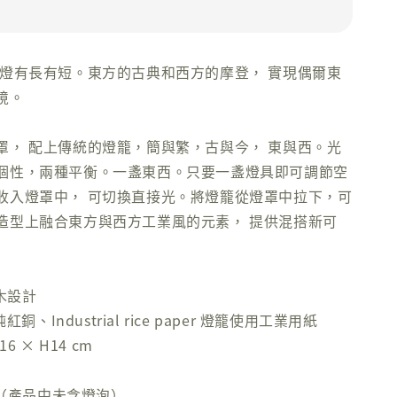
 燈有長有短。東方的古典和西方的摩登， 實現偶爾東
境。
罩， 配上傳統的燈籠，簡與繁，古與今， 東與西。光
個性，兩種平衡。一盞東西。只要一盞燈具即可調節空
收入燈罩中， 可切換直接光。將燈籠從燈罩中拉下，可
造型上融合東方與西方工業風的元素， 提供混搭新可
柒木設計
紅銅、Industrial rice paper 燈籠使用工業用紙
6 × H14 cm
14（產品中未含燈泡）