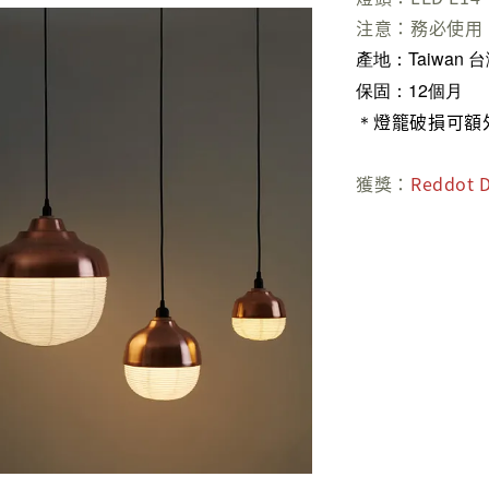
注意：務必使用 L
產地：Taiwan 
保固：12個月
燈籠破損可額
＊
獲獎：
Reddot 