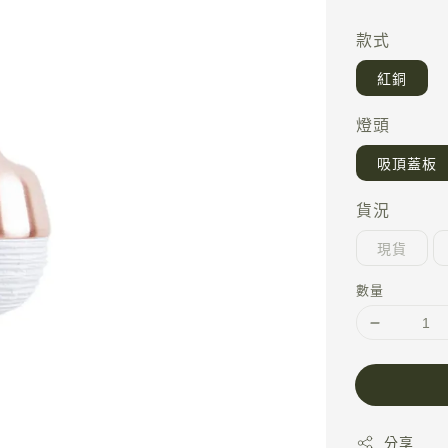
price
款式
紅銅
燈頭
吸頂蓋板
貨況
現貨
數量
分享