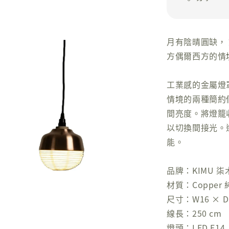
月有陰晴圓缺，
方偶爾西方的情
工業感的金屬燈
情境的兩種簡約
間亮度。將燈籠
以切換間接光。
能。
品牌：KIMU 
材質：Copper 純
尺寸：W16 × D1
線長：250 cm
燈頭：LED E