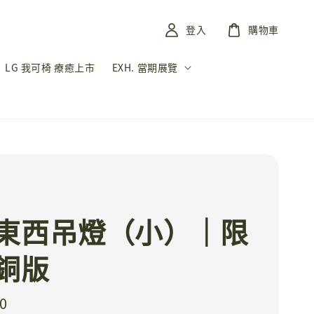
登入
購物車
LG 我可椅 療癒上市
EXH. 當期展覽
東西吊燈（小）｜限
銅版
0