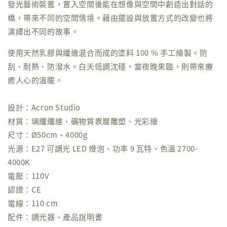
發光藝術裝置，置入空間後能在想像與空間中創造出對話的
橋，帶來不同的空間情境。藉由擺設與放置方式的改變也將
演繹出不同的故事。
使用天然乳膠與纖維混合而成的塗料 100 % 手工繪製。防
刮、耐熱、防潑水。白天低調沈穩，當夜晚來臨，則帶來療
癒人心的溫暖。
設計：Acron Studio
材質：璃纖纖維、礦物質表層雕塑、光彩繪
尺寸：Ø50cm、4000g
光源：E27 可調光 LED 燈泡、功率 9 瓦特、色溫 2700-
4000K
電壓：110V
認證：CE
電線：110 cm
配件：調光器、產品說明書