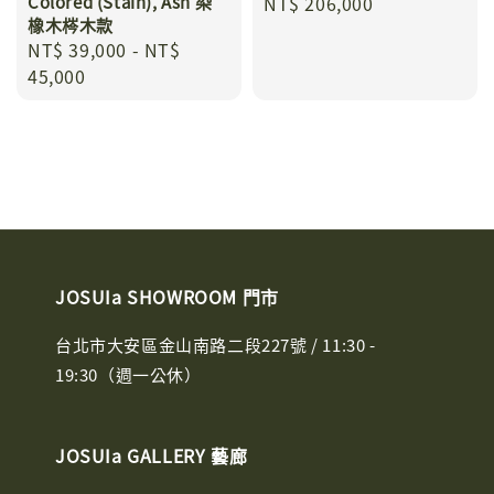
Colored (Stain), Ash 染
Regular
NT$ 206,000
橡木梣木款
price
Regular
NT$ 39,000
-
NT$
price
45,000
JOSUIa SHOWROOM 門市
台北市大安區金山南路二段227號 / 11:30 -
19:30（週一公休）
JOSUIa GALLERY 藝廊