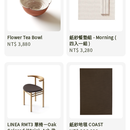
Flower Tea Bowl
紙紗餐墊組 - Morning (
Regular
NT$ 3,880
四入一組 )
Regular
NT$ 3,280
price
price
LINEA RMT3 單椅－Oak
紙紗地毯 COAST