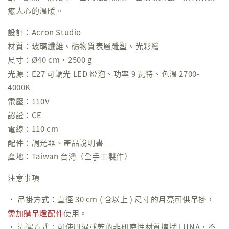
癒人心的溫暖。
設計：Acron Studio
材質：玻璃纖維、礦物質表層雕塑、光彩繪
尺寸：Ø40 cm，2500 g
光源：E27 可調光 LED 燈泡、功率 9 瓦特、色溫 2700-
4000K
電壓：110V
認證：CE
電線：110 cm
配件：調光器、產品說明書
產地：Taiwan 台灣（全手工製作）
注意事項
• 吊掛方式：直徑 30 cm ( 含以上 ) 尺寸的月亮可供吊掛，
需加購
吊燈配件
使用。
• 清潔方式：可使用濕或乾的非研磨性材質擦拭 LUNA，不