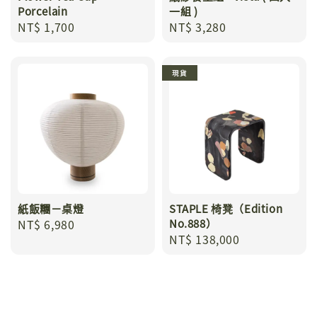
Porcelain
一組 )
Regular
NT$ 1,700
Regular
NT$ 3,280
price
price
現貨
紙飯糰－桌燈
STAPLE 椅凳（Edition
Regular
NT$ 6,980
No.888）
Regular
NT$ 138,000
price
price