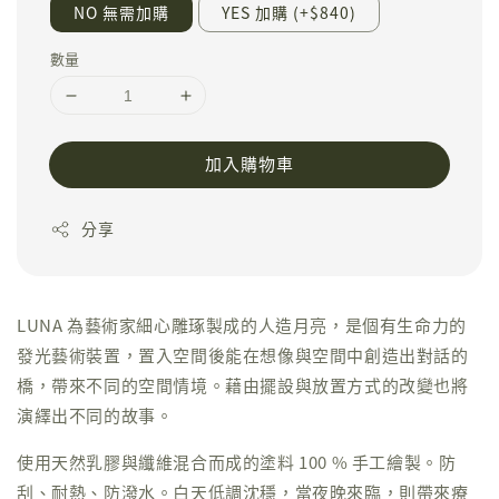
NO 無需加購
YES 加購 (+$840)
數量
加入購物車
分享
LUNA 為藝術家細心雕琢製成的人造月亮，是個有生命力的
發光藝術裝置，置入空間後能在想像與空間中創造出對話的
橋，帶來不同的空間情境。藉由擺設與放置方式的改變也將
演繹出不同的故事。
使用天然乳膠與纖維混合而成的塗料 100 % 手工繪製。防
刮、耐熱、防潑水。白天低調沈穩，當夜晚來臨，則帶來療