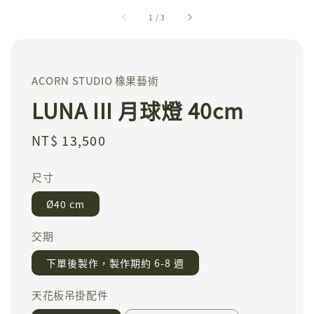
1
/
3
ACORN STUDIO 橡果藝術
LUNA III 月球燈 40cm
Regular
NT$ 13,500
price
尺寸
Ø40 cm
交期
下單後製作，製作期約 6-8 週
天花板吊掛配件