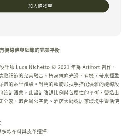
加入購物車
閒椅｜有機線條與細節的完美平衡
計師 Luca Nichetto 於 2021 年為 Artifort 創作，
精緻細節的完美融合。椅身線條光滑、有機，帶來輕盈
舒適的乘坐體驗。對稱的翅膀形扶手搭配優雅的縫線設
的設計語彙。此設計強調比例與包覆性的平衡，營造出
安全感，適合辦公空間、酒店大廳或居家環境中靈活使
：
提供多款布料與皮革選擇