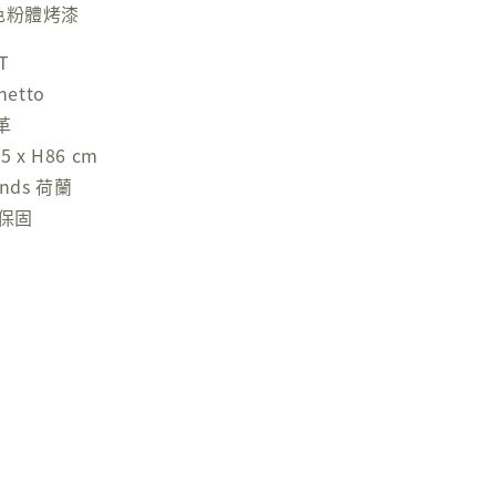
色粉體烤漆
T
hetto
革
 x H86 cm
nds 荷蘭
年保固