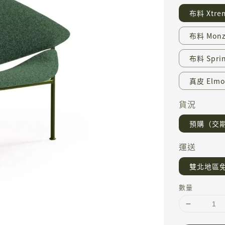
布料 Xtrem
布料 Monz
布料 Sprin
真皮 Elmos
貨況
預購（交期 
運送
雙北地區
數量