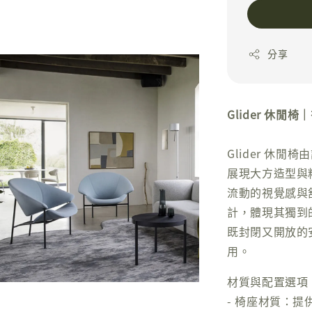
分享
Glider 休
Glider 休閒椅由設
展現大方造型與
流動的視覺感與
計，體現其獨到
既封閉又開放的
用。
材質與配置選項
- 椅座材質：