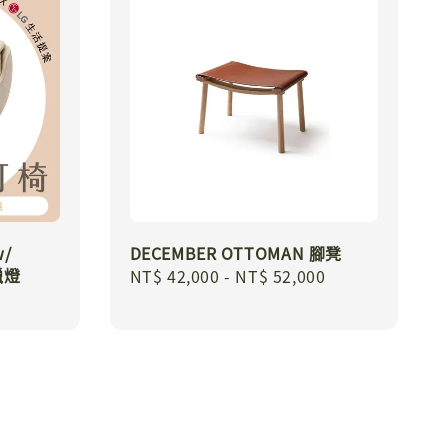
/
DECEMBER OTTOMAN 腳凳
蠟燈
Regular
NT$ 42,000
-
NT$ 52,000
price