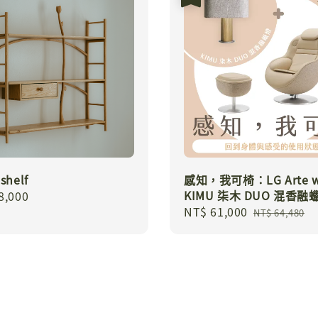
shelf
感知，我可椅：LG Arte w
KIMU 柒木 DUO 混香融
r
8,000
Sale
NT$ 61,000
Regular
NT$ 64,480
price
price