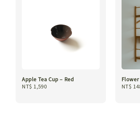
Apple Tea Cup – Red
Flower 
Regular
NT$ 1,590
Regula
NT$ 14
price
price