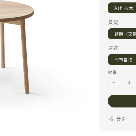
Ash 梣木
貨況
預購（交期 
運送
門市自取
數量
分享