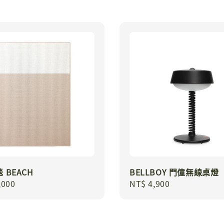
 BEACH
BELLBOY 門僮無線桌燈
r
,000
Regular
NT$ 4,900
price