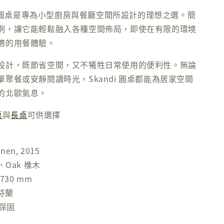
di 圓桌是專為小型廚房與餐廳空間所設計的理想之選。簡
例，讓它能輕鬆融入各種空間佈局，即使在有限的環境
適的用餐體驗。
設計，既節省空間，又不犧牲日常使用的便利性。無論
聚餐或安靜閱讀時光，Skandi 圓桌都能為居家空間
的北歐氣息。
桌
與
長桌
可供選擇
nen, 2015
、Oak 橡木
730 mm
 芬蘭
年保固