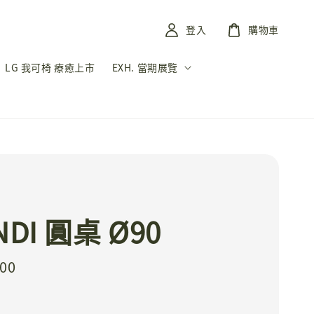
登入
購物車
LG 我可椅 療癒上市
EXH. 當期展覽
I
NDI 圓桌 Ø90
000