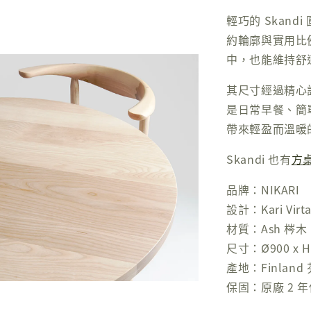
輕巧的 Skan
約輪廓與實用比
中，也能維持舒
其尺寸經過精心
是日常早餐、簡單
帶來輕盈而溫暖
Skandi 也有
方
品牌：NIKARI
設計：Kari Virta
材質：Ash 梣木
尺寸：Ø900 x H
產地：Finland
保固：原廠 2 