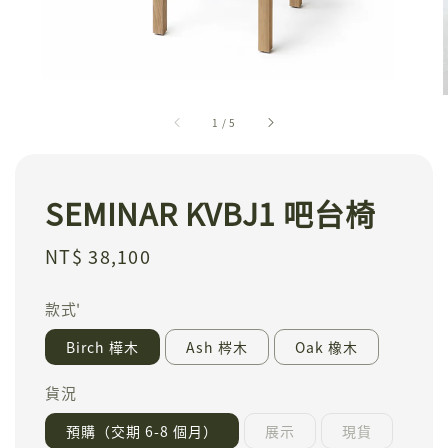
1
/
5
SEMINAR KVBJ1 吧台椅
Regular
NT$ 38,100
price
款式'
Birch 樺木
Ash 梣木
Oak 橡木
貨況
預購（交期 6-8 個月）
展示
現貨