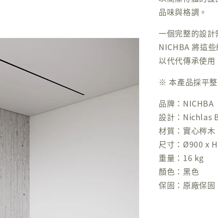
品味與格調。
一個完整的設計
NICHBA 將
以代代傳承使用
※ 本產品採平
品牌：NICHBA
設計：Nichlas B
材質：實心梣木
尺寸：Ø900 x H
重量：16 kg
顏色：黑色
保固：原廠保固 