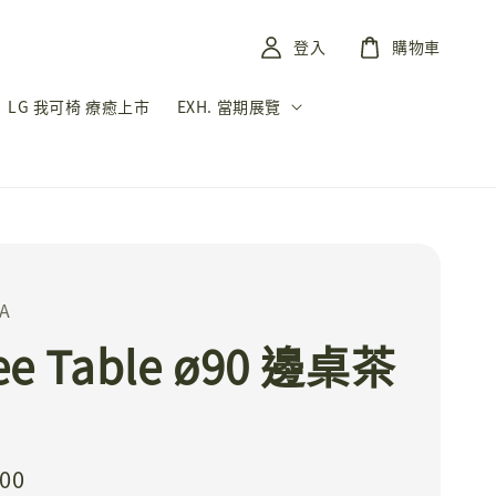
登入
購物車
LG 我可椅 療癒上市
EXH. 當期展覽
A
ee Table ø90 邊桌茶
000