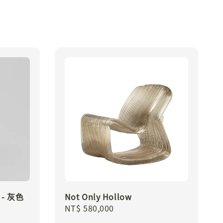
- 灰色
Not Only Hollow
Regular
NT$ 580,000
price