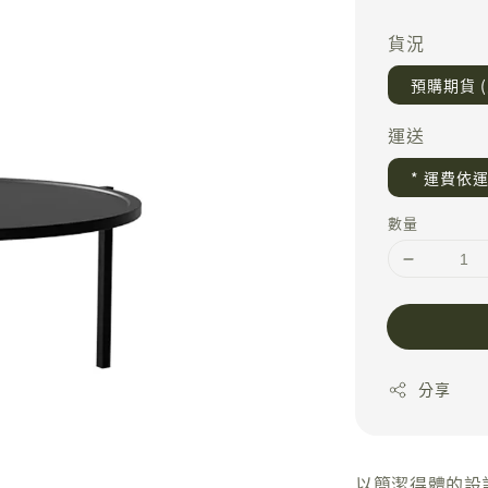
price
貨況
預購期貨 
運送
* 運費依
數量
分享
以簡潔得體的設